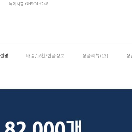
특이사항 GNSC4H248
설명
배송/교환/반품정보
상품리뷰(13)
상