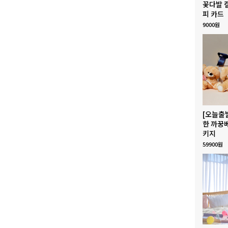
꽃다발 
피 카드
9000원
[오늘출
한 까꿍
키지
59900원