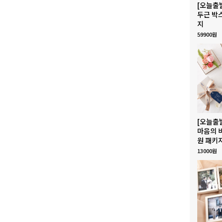
[오늘출
두근 박
지
59900원
[오늘출
마음의 
원 패키
13000원