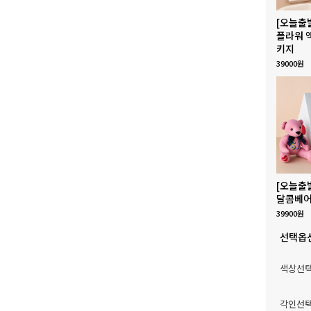
[오늘출
플라워 
키지
39000원
[오늘출
달콤베어
39900원
선택옵
색상선
각인선