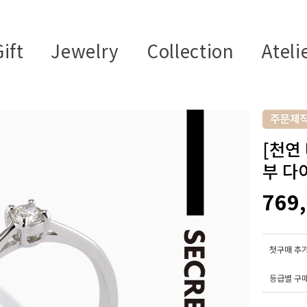
ift
Jewelry
Collection
Ateli
[천연 
부 다
769
첫구매 추가
등급별 구