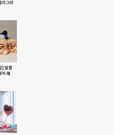
캘리그라
발] 달콤
베어 패