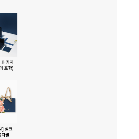
 패키지
리 포함)
발] 실크
꽃다발