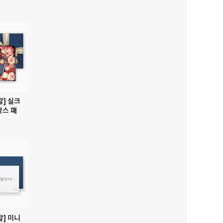
발] 실크
박스 패
발] 미니