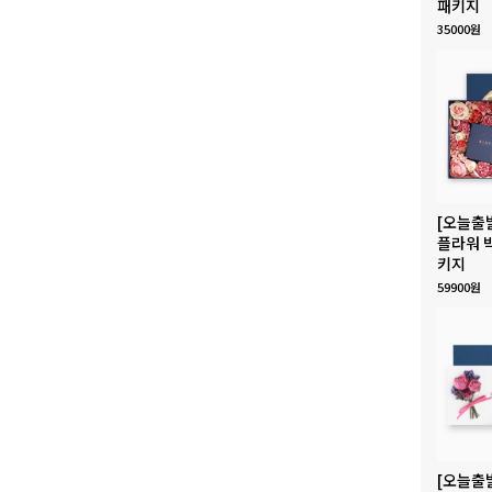
패키지
35000원
[오늘출
플라워 
키지
59900원
[오늘출