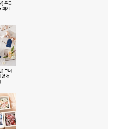
발] 두근
스 패키
발] 그녀
비밀 정
지