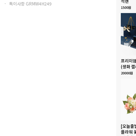
석펜
특이사항 GRMW4H249
1500원
프리미엄
(생화 캘
20000원
[오늘출
플라워 