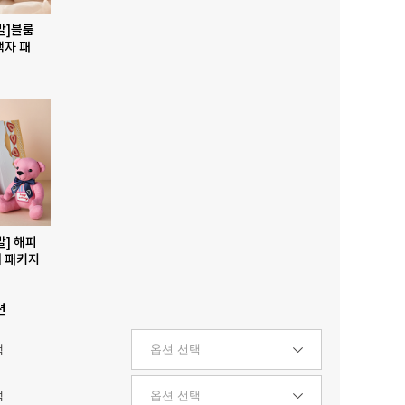
발]블룸
액자 패
발] 해피
 패키지
션
택
택