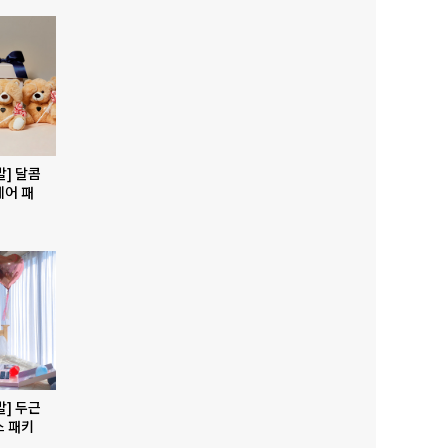
발] 달콤
베어 패
발] 두근
스 패키