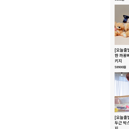
[오늘출
한 까꿍
키지
59900원
[오늘출
두근 박
지