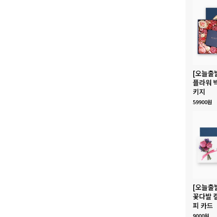
[오늘출
플라워 
키지
59900원
[오늘출
꽃다발 
피 카드
9000원