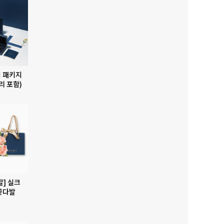
 패키지
리 포함)
발] 실크
꽃다발