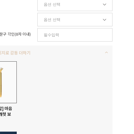
문구 각인(8자 이내)
키지로 감동 더하기
발] 마음
캐럿 보