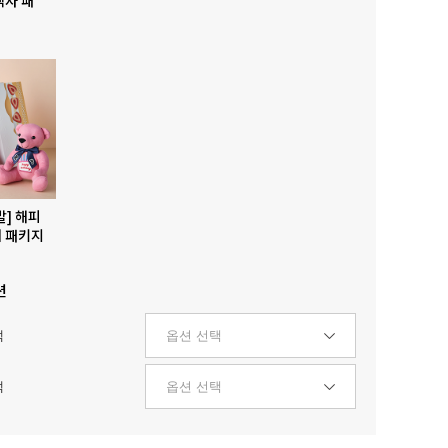
발] 해피
 패키지
션
택
택