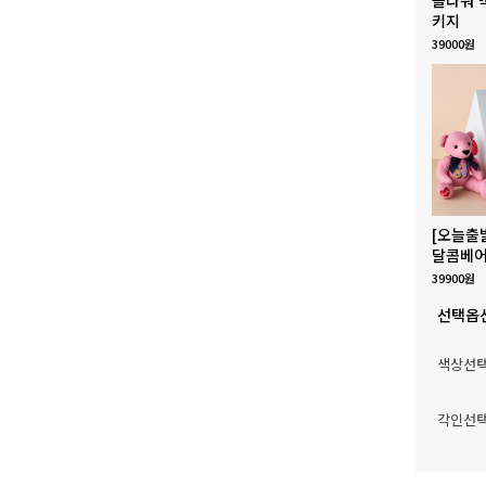
키지
39000원
[오늘출
달콤베어
39900원
선택옵
색상선
각인선