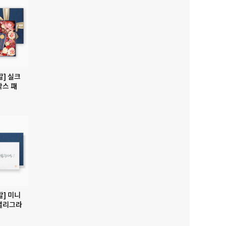
발] 실크
박스 패
발] 미니
캘리그라