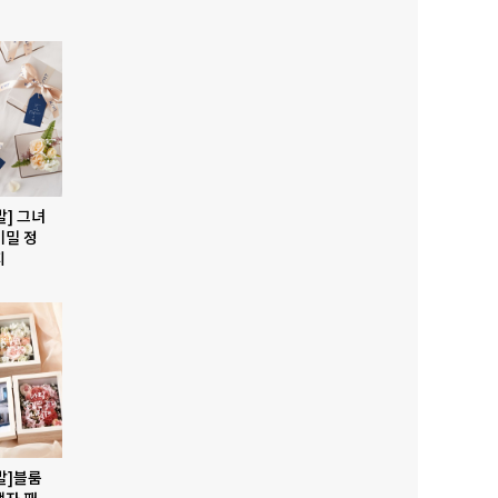
발] 그녀
비밀 정
지
발]블룸
액자 패