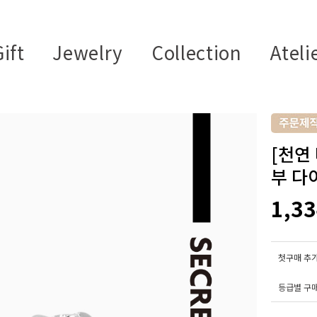
ift
Jewelry
Collection
Ateli
[천연 
부 다
1,3
첫구매 추가
등급별 구