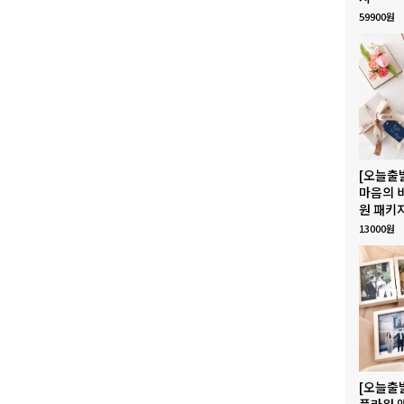
59900원
[오늘출
마음의 
원 패키
13000원
[오늘출
플라워 