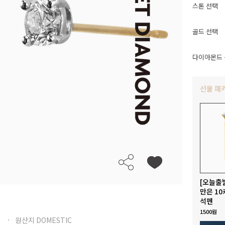
스톤 선택
골드 선택
다이아몬드 
선물 패
[오늘출
만은 10
석펜
1500원
원산지 DOMESTIC