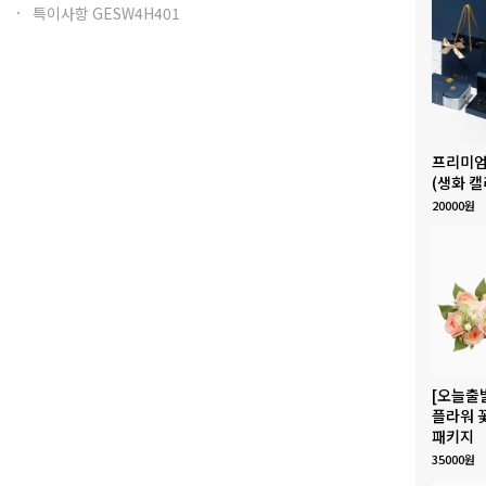
특이사항 GESW4H401
프리미엄
(생화 캘
20000원
[오늘출
플라워 
패키지
35000원