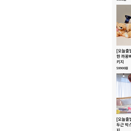
[오늘출
한 까꿍
키지
59900원
[오늘출
두근 박
지