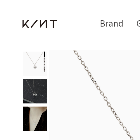
Brand
G