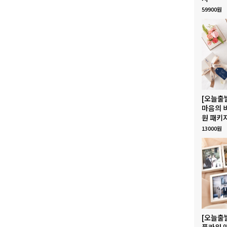
59900원
[오늘출
마음의 
원 패키
13000원
[오늘출
플라워 