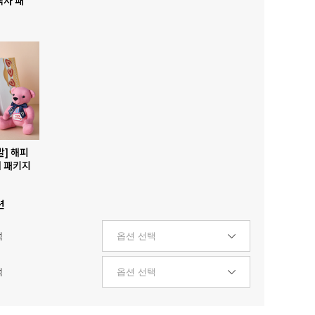
발] 해피
 패키지
션
택
택