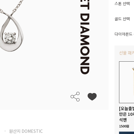
스톤 선택
골드 선택
다이아몬드 
선물 패
[오늘출
만은 10
석펜
1500원
원산지 DOMESTIC