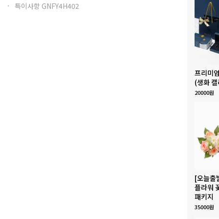
특이사항 GNFY4H402
프리미엄
(생화 캘
20000원
[오늘출
플라워 
패키지
35000원