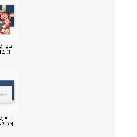
발] 실크
박스 패
발] 미니
캘리그라