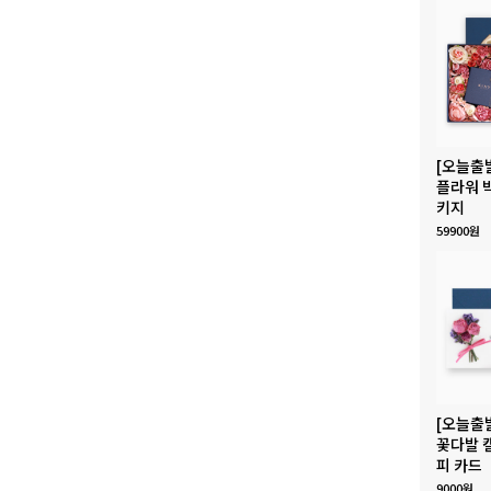
[오늘출
플라워 
키지
59900원
[오늘출
꽃다발 
피 카드
9000원