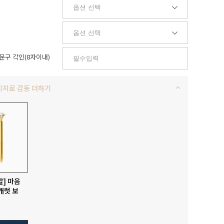
문구 각인(8자이내)
키지로 감동 더하기
발] 마음
캐럿 보