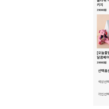
키지
39000원
[오늘출
달콤베어
39900원
선택옵
색상선
각인선