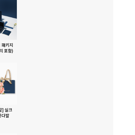
 패키지
리 포함)
발] 실크
꽃다발