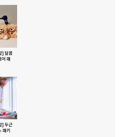
발] 달콤
베어 패
발] 두근
스 패키