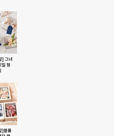
발] 그녀
비밀 정
지
발]블룸
액자 패