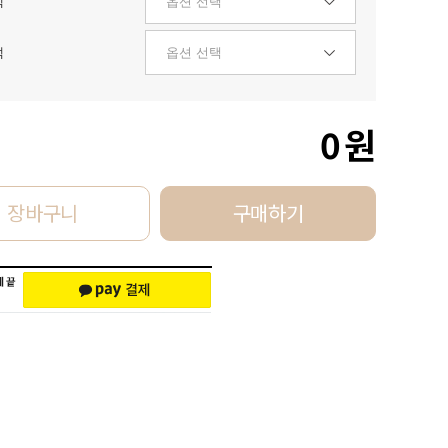
택
택
0
원
장바구니
구매하기