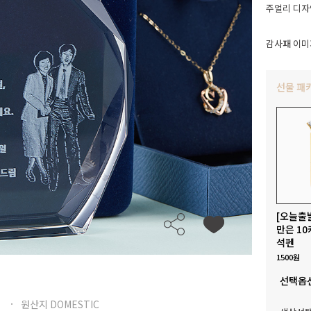
주얼리 디자
감사패 이미
선물 패
[오늘출
만은 10
석펜
1500원
선택옵
원산지 DOMESTIC