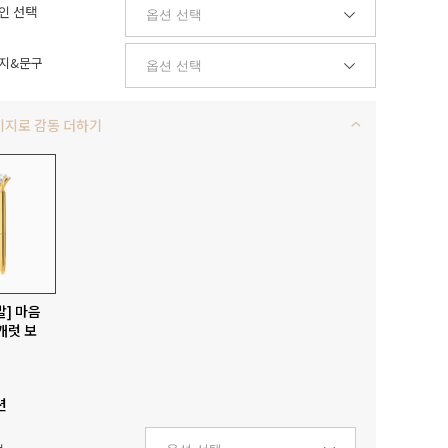
인 선택
지&문구
키지로 감동 더하기
발] 마음
캐럿 보
션