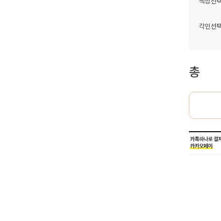
색상선
각인선
총