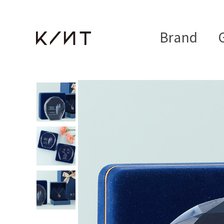
Brand
G