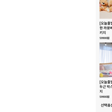
[오늘출
한 까꿍
키지
59900원
[오늘출
두근 박
지
59900원
선택옵