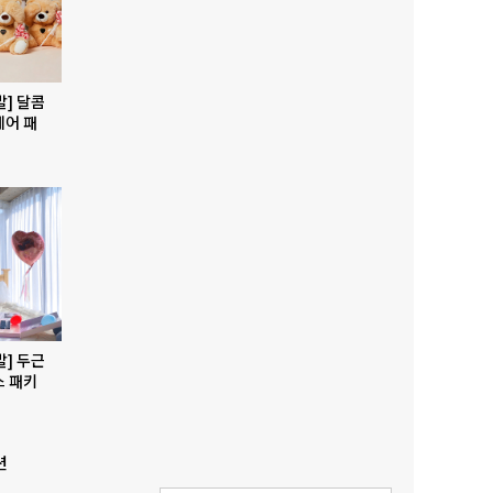
발] 달콤
베어 패
발] 두근
스 패키
션