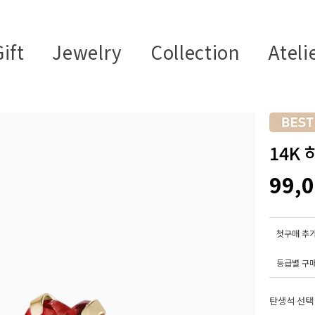
ift
Jewelry
Collection
Ateli
14K
99,
첫구매 추가
등급별 구
탄생석 선택