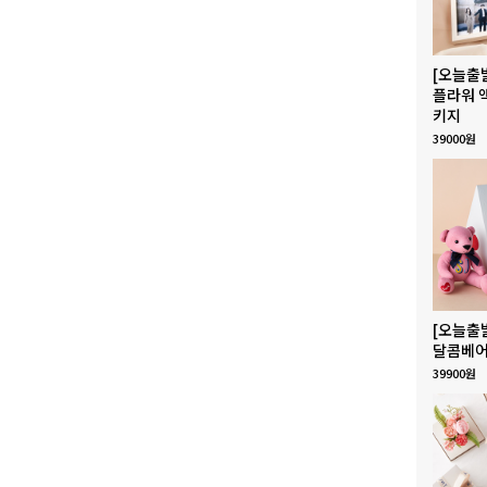
[오늘출
플라워 
키지
39000원
[오늘출
달콤베어
39900원