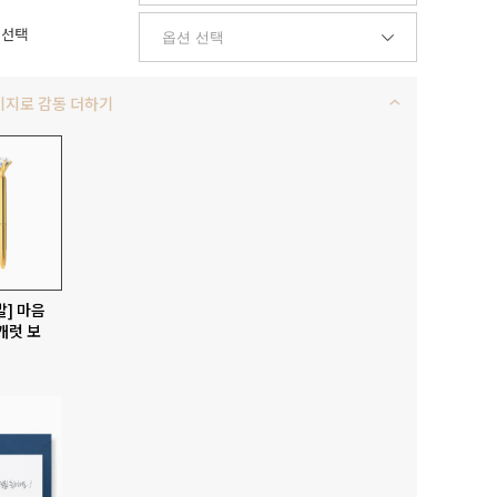
 선택
키지로 감동 더하기
발] 마음
캐럿 보