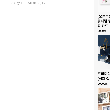
특이사항 GESY4I301-312
[오늘출
꽃다발 
피 카드
9000원
프리미엄
(생화 캘
20000원