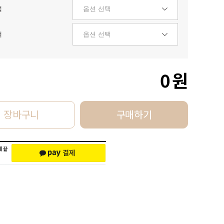
택
택
0
원
장바구니
구매하기