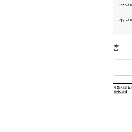
색상선
각인선
총