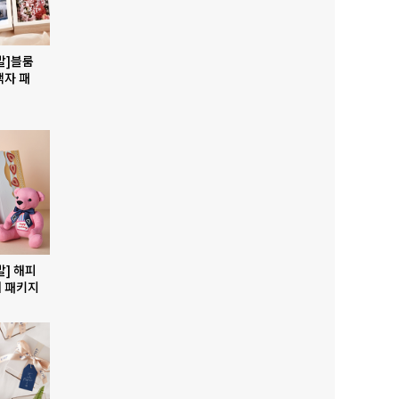
발]블룸
액자 패
발] 해피
 패키지