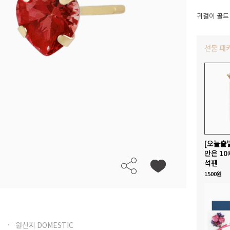
귀걸이 골드
선물 패
[오늘출
만은 10
석펜
1500원
원산지 DOMESTIC