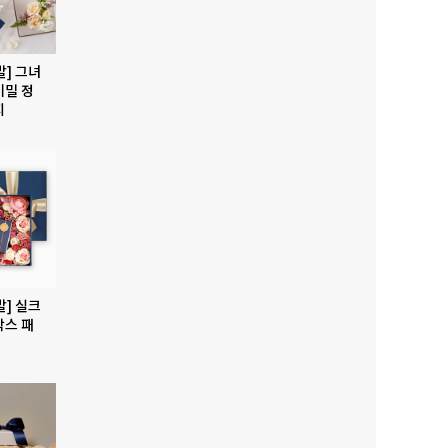
발] 그녀
비밀 정
지
발] 실크
박스 패