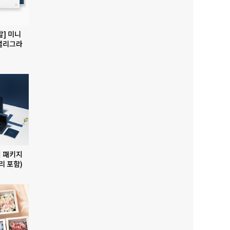
발] 미니
캘리그라
 패키지
리 포함)