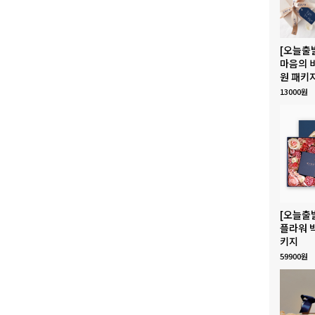
[오늘출
마음의 
원 패키
13000원
[오늘출
플라워 
키지
59900원