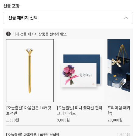
선물 포장
선물 패키지 선택
아래 선물 패키지 상품을 선택하세요.
[오늘출발] 마음만은 10캐럿
[오늘출발] 미니 꽃다발 캘리
프리미엄 패키지(
보석펜
그라피 카드
함)
1,500원
9,000원
20,000원
[오늘출발] 마음만은 10캐럿 보석펜
1,500원