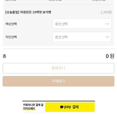
[오늘출발] 마음만은 10캐럿 보석펜
1,500원
색상선택
각인선택
0
원
총
장바구니
구매하기