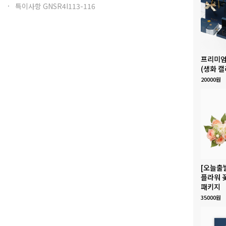
특이사항 GNSR4I113-116
프리미엄
(생화 캘
20000원
[오늘출
플라워 
패키지
35000원