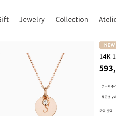
ift
Jewelry
Collection
Ateli
14K
593
첫구매 추가
등급별 구
모양 선택