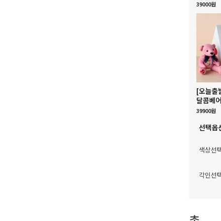
39000원
[오늘출
달콤베어
39900원
선택옵
색상선
각인선
총