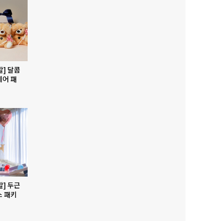
발] 달콤
베어 패
발] 두근
스 패키