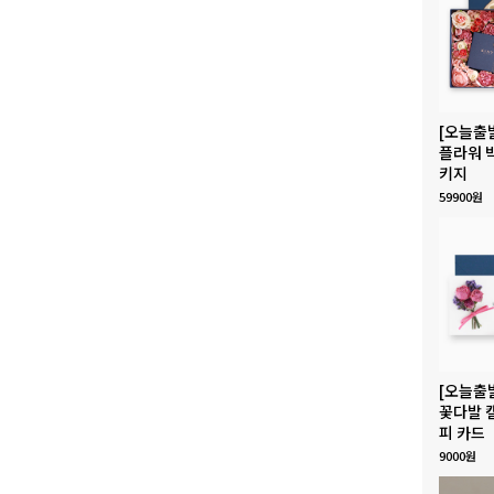
[오늘출
플라워 
키지
59900원
[오늘출
꽃다발 
피 카드
9000원