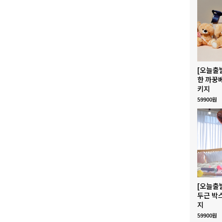
[오늘출
한 까꿍
키지
59900원
[오늘출
두근 박
지
59900원