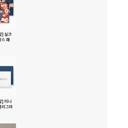
발] 실크
박스 패
발] 미니
캘리그라