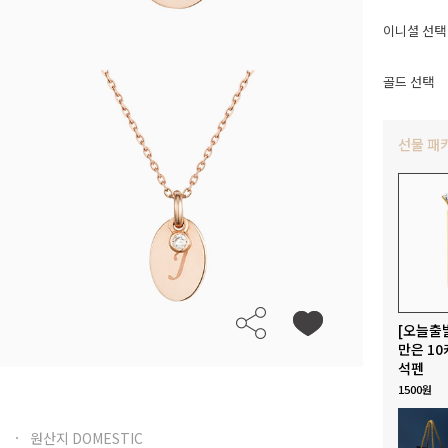
이니셜 선택
골드 선택
선물 패
[오늘출
만은 10
석펜
1500원
원산지 DOMESTIC