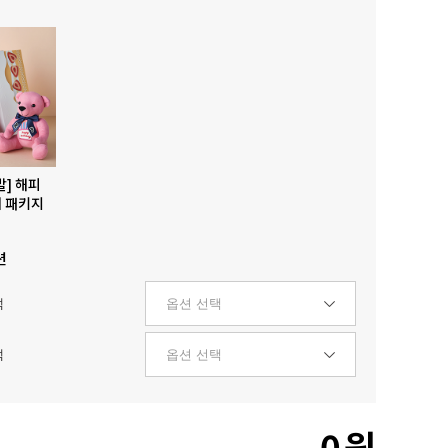
발] 해피
 패키지
션
택
택
0
원