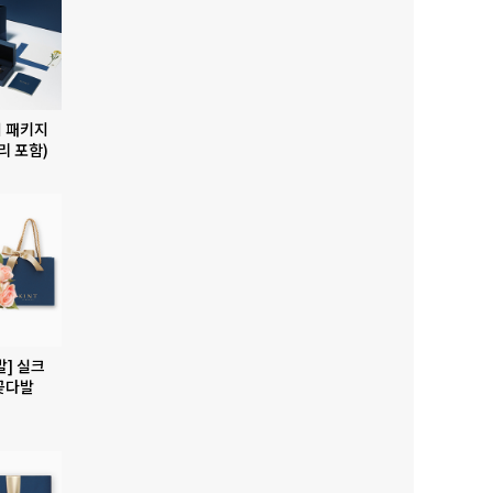
 패키지
리 포함)
발] 실크
꽃다발