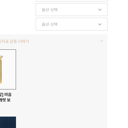
키지로 감동 더하기
발] 마음
캐럿 보