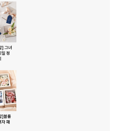
발] 그녀
비밀 정
지
발]블룸
액자 패