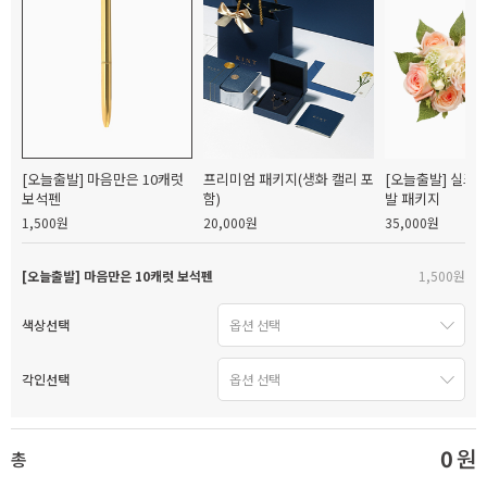
[오늘출발] 마음만은 10캐럿
프리미엄 패키지(생화 캘리 포
[오늘출발] 실크
보석펜
함)
발 패키지
1,500원
20,000원
35,000원
[오늘출발] 마음만은 10캐럿 보석펜
1,500원
색상선택
각인선택
0
원
총