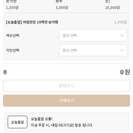
보석펜
함)
봉투
1,500원
20,000원
3,000원
[오늘출발] 마음만은 10캐럿 보석펜
1,500원
색상선택
각인선택
0
원
총
장바구니
구매하기
오늘출발 상품!
오늘출발
지금 주문 시, 내일 08/07(금) 발송 됩니다.