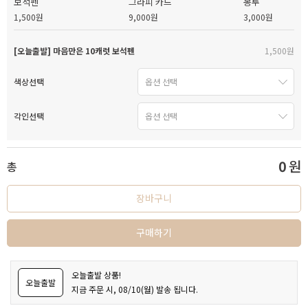
보석펜
그라피 카드
봉투
1,500원
9,000원
3,000원
[오늘출발] 마음만은 10캐럿 보석펜
1,500원
색상선택
각인선택
0
원
총
장바구니
구매하기
오늘출발 상품!
오늘출발
지금 주문 시, 08/10(월) 발송 됩니다.