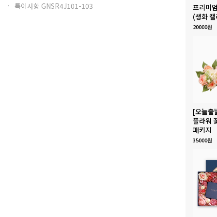
특이사항 GNSR4J101-103
프리미엄
(생화 캘
20000원
[오늘출
플라워 
패키지
35000원