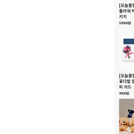
[오늘출
플라워 
키지
59900원
[오늘출
꽃다발 
피 카드
9000원