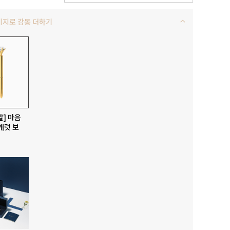
키지로 감동 더하기
발] 마음
캐럿 보