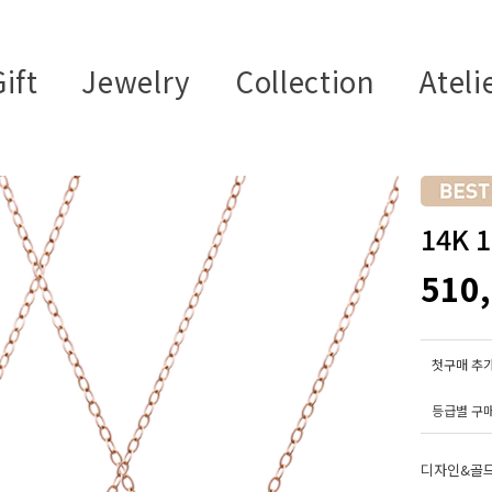
ift
Jewelry
Collection
Ateli
14K
510
첫구매 추가
등급별 구
디자인&골드