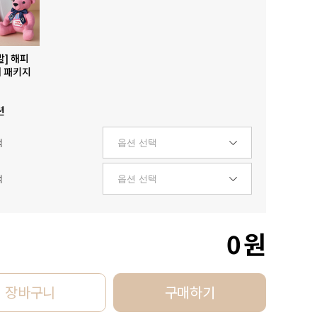
발] 해피
 패키지
션
택
택
0
원
장바구니
구매하기