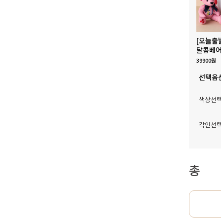
[오늘출
달콤베어
39900원
선택옵
색상선
각인선
총