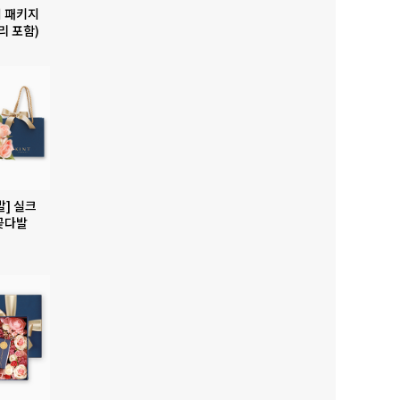
 패키지
리 포함)
발] 실크
꽃다발