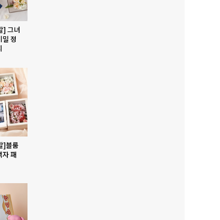
발] 그녀
비밀 정
지
발]블룸
액자 패