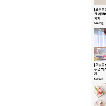
[오늘출
한 까꿍
키지
59900원
[오늘출
두근 박
지
59900원