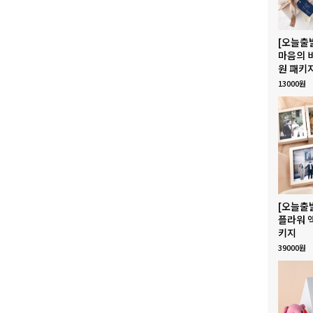
[오늘출
마음의 
원 패키
13000원
[오늘출
플라워 
키지
39000원