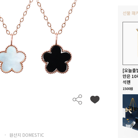
선물 패
[오늘출
만은 10
석펜
1500원
원산지 DOMESTIC