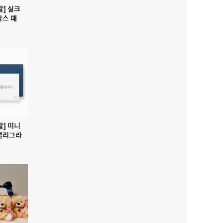
발] 실크
박스 패
발] 미니
캘리그라