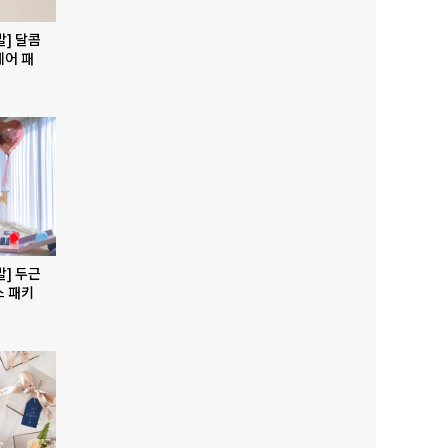
발] 달콤
베어 패
발] 두근
스 패키