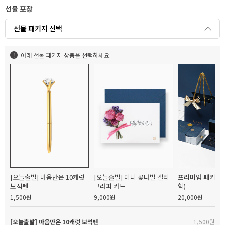
선물 포장
선물 패키지 선택
아래 선물 패키지 상품을 선택하세요.
[오늘출발] 마음만은 10캐럿
[오늘출발] 미니 꽃다발 캘리
프리미엄 패키지(
보석펜
그라피 카드
함)
1,500원
9,000원
20,000원
[오늘출발] 마음만은 10캐럿 보석펜
1,500원