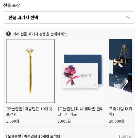
선물 포장
선물 패키지 선택
아래 선물 패키지 상품을 선택하세요.
[오늘출발] 마음만은 10캐럿
[오늘출발] 미니 꽃다발 캘리
프리미엄 패키지(
보석펜
그라피 카드
함)
1,500원
9,000원
20,000원
[오늘출발] 마음만은 10캐럿 보석펜
1,500원