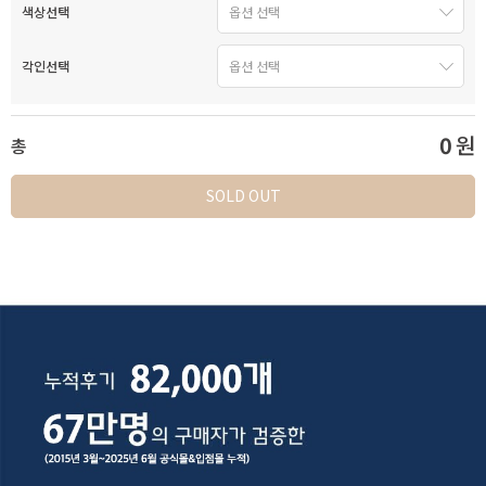
색상선택
각인선택
0
원
총
SOLD OUT