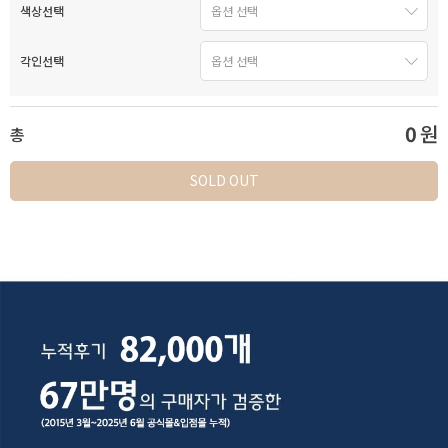
색상선택
각인선택
0
원
총
SOLD OUT