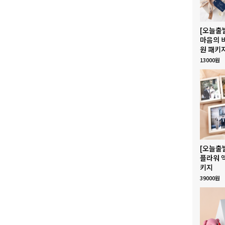
[오늘출
마음의 
원 패키
13000원
[오늘출
플라워 
키지
39000원