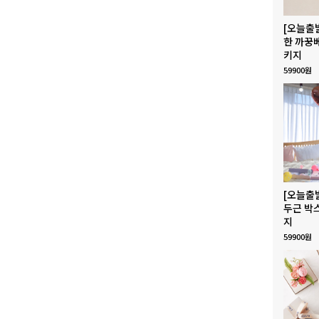
[오늘출
한 까꿍
키지
59900원
[오늘출
두근 박
지
59900원