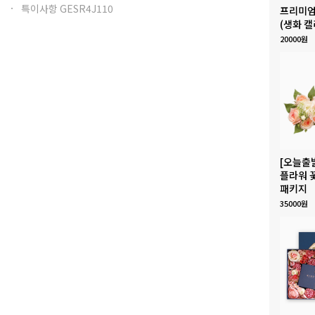
특이사항 GESR4J110
프리미엄
(생화 캘
20000원
[오늘출
플라워 
패키지
35000원