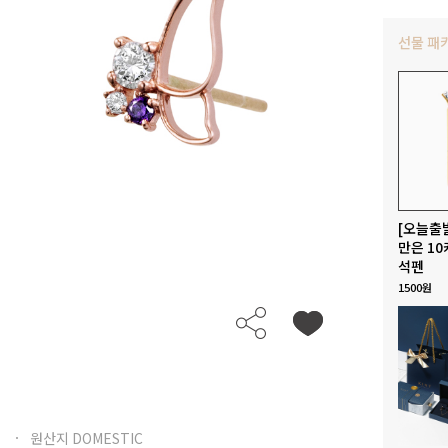
선물 패
[오늘출
만은 10
석펜
1500원
원산지 DOMESTIC