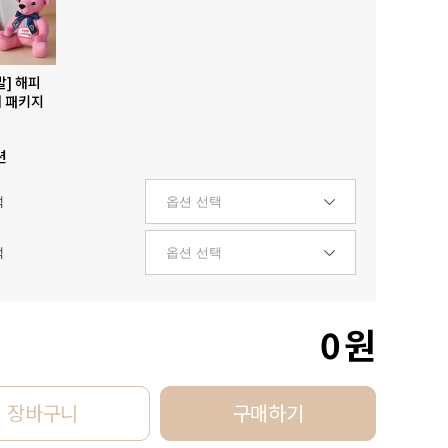
발] 해피
 패키지
션
택
택
0
원
장바구니
구매하기