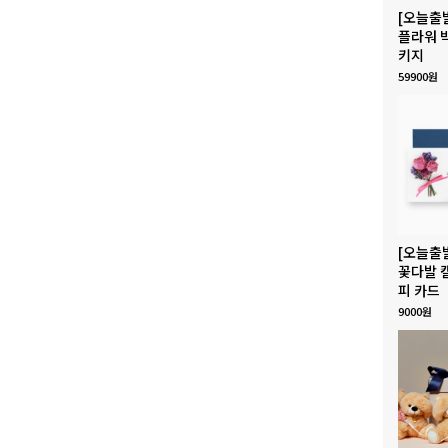
[오늘출
플라워 
키지
59900원
[오늘출
꽃다발 
피 카드
9000원