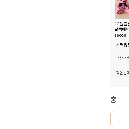
[오늘출
달콤베어
39900원
선택옵
색상선
각인선
총