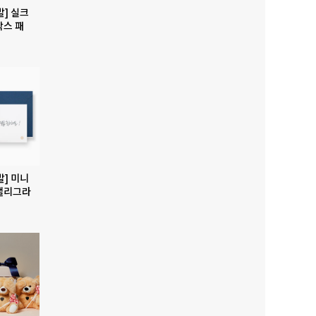
발] 실크
박스 패
발] 미니
캘리그라