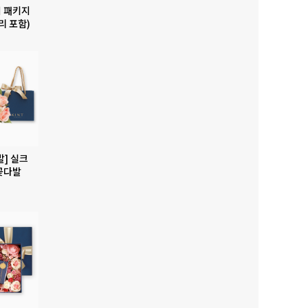
 패키지
리 포함)
발] 실크
꽃다발