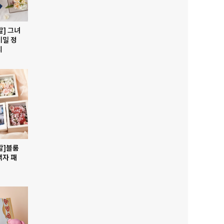
발] 그녀
비밀 정
지
발]블룸
액자 패