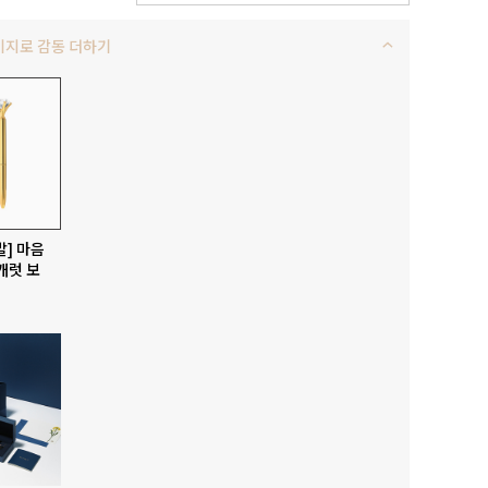
키지로 감동 더하기
발] 마음
캐럿 보