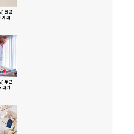
발] 달콤
베어 패
발] 두근
스 패키