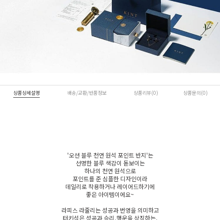
상품상세설명
배송/교환/반품정보
상품리뷰(0)
상품문의(0)
'
오션 블루 천연 원석 포인트 반지
'는
선명한 블루 색감
이 돋보이는
하나의 천연 원석으로
포인트를 준 심플한 디자인이라
데일리로 착용하거나 레이어드하기에
좋은 아이템이에요~
라피스 라줄리는
성공
과
번영
을 의미하고
터키석은
성공
과
승리
,
행운
을 상징하는,