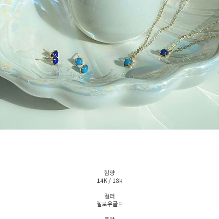
함량
14K / 18k
컬러
옐로우골드