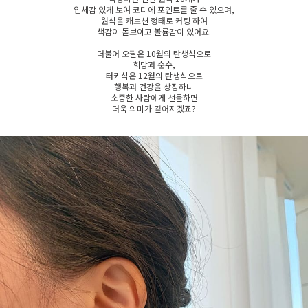
입체감 있게 보여 코디에 포인트를 줄 수 있으며,
원석을 캐보션 형태로 커팅 하여
색감이 돋보이고 볼륨감이 있어요.
더불어 오팔은 10월의 탄생석으로
희망
과
순수
,
터키석은 12월의 탄생석으로
행복
과
건강
을 상징하니
소중한 사람에게 선물하면
더욱 의미가 깊어지겠죠?