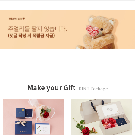
Make your Gift
KINT Package
튤립같은 너에게 패키지
카네이션 메세지 박스 패키지
20,000 WON
39,900 WON
Read More
Read More