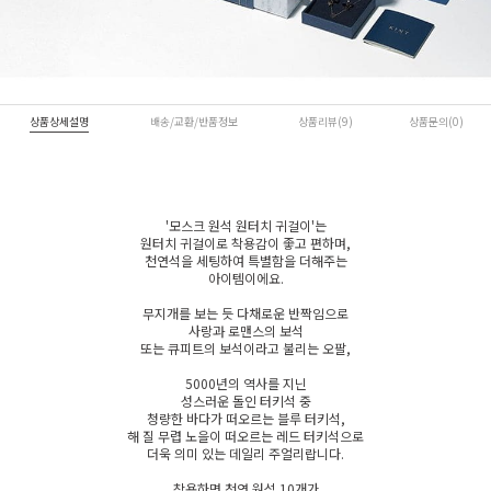
상품상세설명
배송/교환/반품정보
상품리뷰(9)
상품문의(0)
'
모스크 원석 원터치 귀걸이
'는
원터치 귀걸이로 착용감이 좋고 편하며,
천연석을 세팅하여 특별함을 더해주는
아이템이에요.
무지개를 보는 듯 다채로운 반짝임으로
사랑과 로맨스의 보석
또는 큐피트의 보석이라고 불리는
오팔
,
5000년의 역사를 지닌
성스러운 돌
인 터키석 중
청량한 바다가 떠오르는
블루 터키석
,
해 질 무렵 노을이 떠오르는
레드 터키석
으로
더욱 의미 있는 데일리 주얼리랍니다.
착용하면 천연 원석 10개가