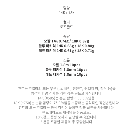
함량
14K / 18k
컬러
로즈골드
중량
오팔 14K 0.74g / 18K 0.87g
블루 터키석 14K 0.68g / 18K 0.80g
레드 터키석 14K 0.61g / 18K 0.71g
스톤
오팔 1.8m 10pcs
블루 터키석 1.8mm 10pcs
레드 터키석 1.8mm 10pcs
킨트는 주얼리의 모든 부분 (ex. 체인, 펜던트, 귀걸이 침, 장식 등)을
엄격한 함량 검사를 거친 정품 골드로 제작합니다.
14K (=585)는 순금 함량이 58.5%임을,
18K (=750)는 순금 함량이 75.0%임을 보증하는 공식적인 각인법입니다.
킨트의 모든 주얼리는 공식 각인이 들어간 정품 골드를 사용합니다.
핸드메이드로 제작되는 상품으로,
10%정도 중량 오차가 발생할 수 있습니다.
스톤을 포함한 제품의 총 중량입니다.