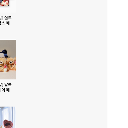
발] 실크
박스 패
발] 달콤
베어 패