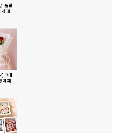
발] 튤립
에게 패
발] 그대
장미 패