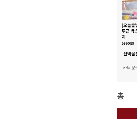
[오늘출
두근 박
지
59900원
선택옵
카드 문
총