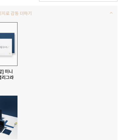
키지로 감동 더하기
발] 미니
캘리그라