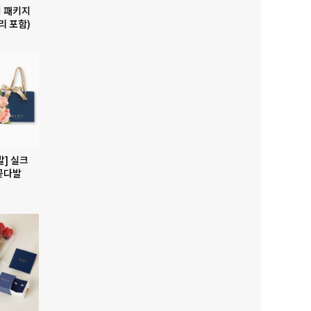
 패키지
리 포함)
발] 실크
꽃다발