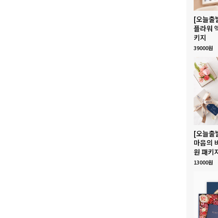
[오늘출
플라워 
키지
39000원
[오늘출
마음의 
원 패키
13000원