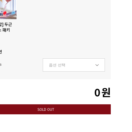
발] 두근
스 패키
션
구
0
원
SOLD OUT