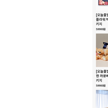
[오늘출
플라워 
키지
59900원
[오늘출
한 까꿍
키지
59900원