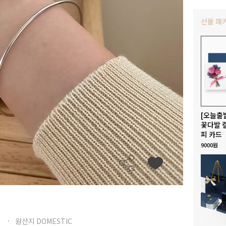
선물 패
[오늘출
꽃다발 
피 카드
9000원
원산지 DOMESTIC