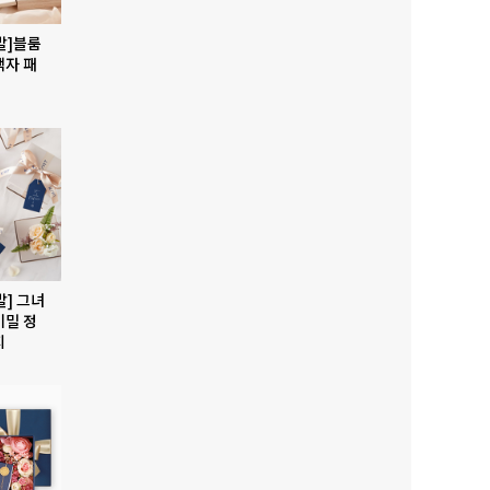
발]블룸
액자 패
발] 그녀
비밀 정
지