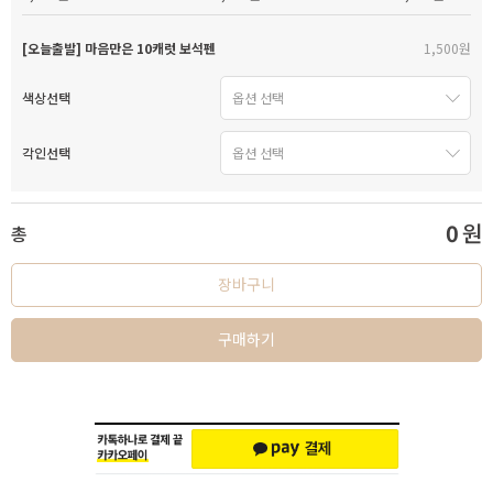
[오늘출발] 마음만은 10캐럿 보석펜
1,500원
색상선택
각인선택
0
원
총
장바구니
구매하기