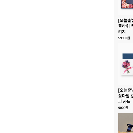
[오늘출
플라워 
키지
59900원
[오늘출
꽃다발 
피 카드
9000원