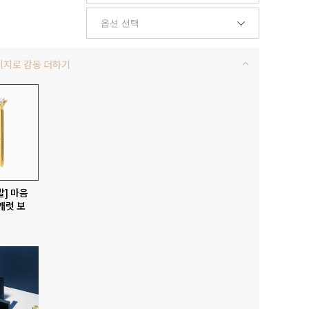
키지로 감동 더하기
발] 마음
캐럿 보