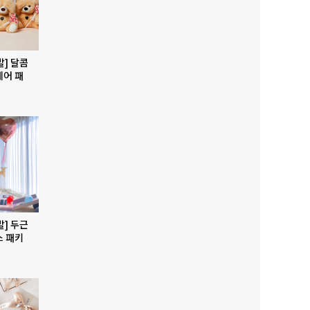
발] 달콤
베어 패
발] 두근
스 패키