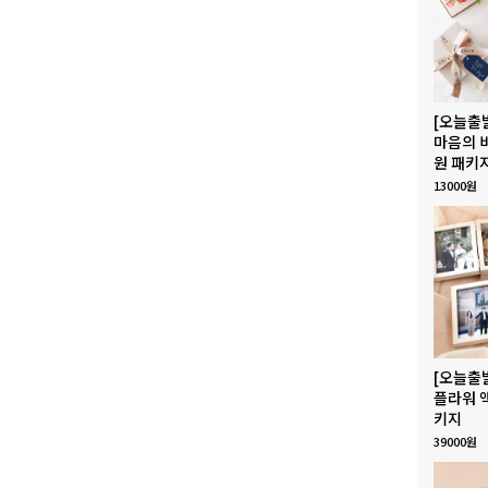
[오늘출
마음의 
원 패키
13000원
[오늘출
플라워 
키지
39000원