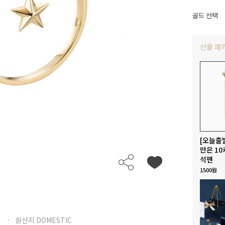
골드 선택
선물 패
[오늘출
만은 10
석펜
1500원
원산지 DOMESTIC