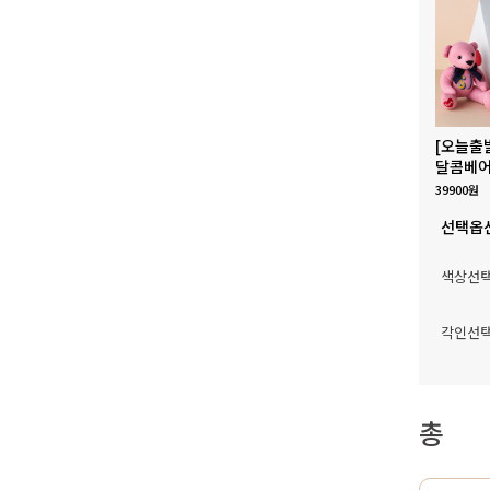
[오늘출
달콤베어
39900원
선택옵
색상선
각인선
총