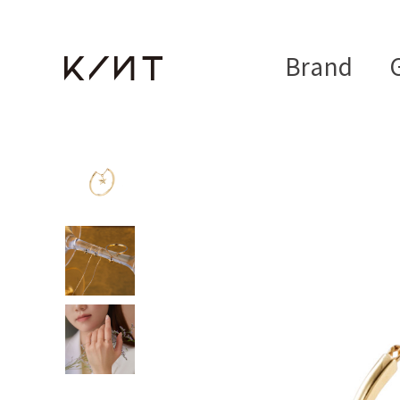
Brand
G