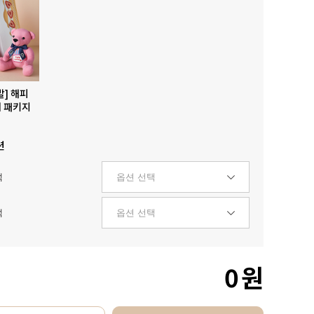
발] 해피
 패키지
션
택
택
0
원