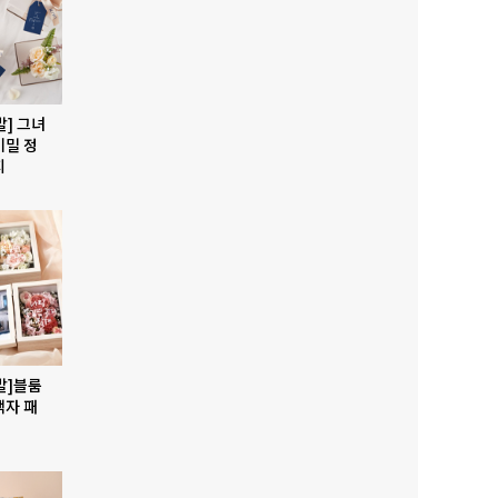
발] 그녀
비밀 정
지
발]블룸
액자 패