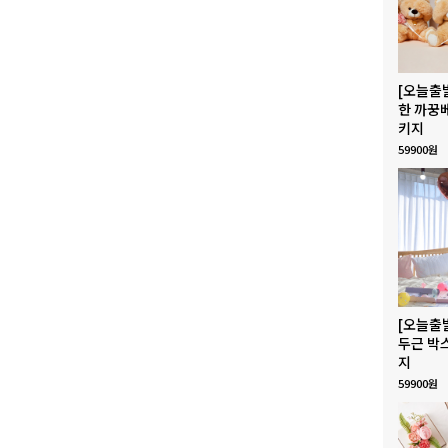
[오늘출
한 까꿍
키지
59900원
[오늘출
두근 박
지
59900원