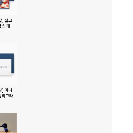
발] 실크
박스 패
발] 미니
캘리그라