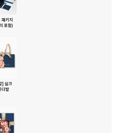
 패키지
리 포함)
발] 실크
꽃다발