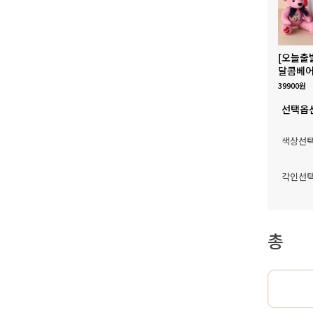
[오늘출
달콤베어
39900원
선택옵
색상선
각인선
총