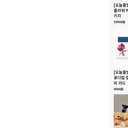
[오늘출
플라워 
키지
59900원
[오늘출
꽃다발 
피 카드
9000원