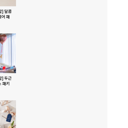
발] 달콤
베어 패
발] 두근
스 패키