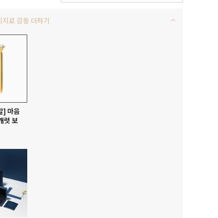
키지로 감동 더하기
발] 마음
캐럿 보