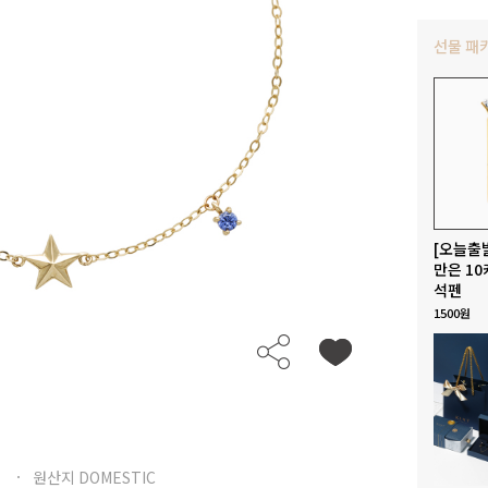
선물 패
[오늘출
만은 10
석펜
1500원
원산지 DOMESTIC