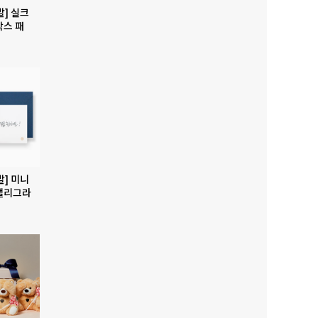
발] 실크
박스 패
발] 미니
캘리그라