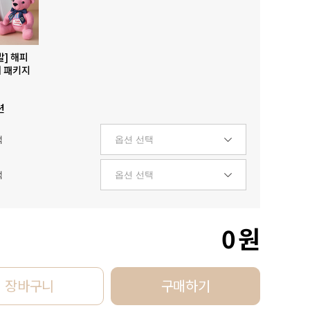
발] 해피
 패키지
션
택
택
0
원
장바구니
구매하기