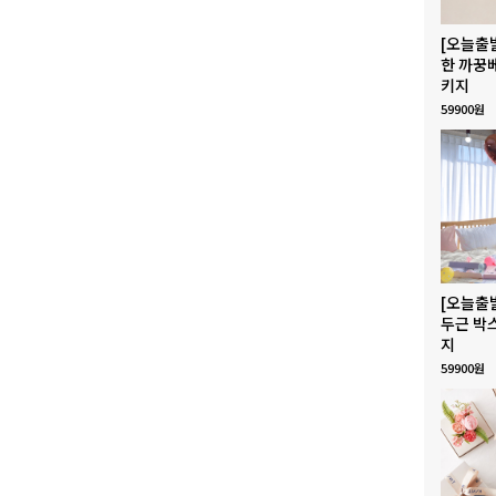
[오늘출
한 까꿍
키지
59900원
[오늘출
두근 박
지
59900원