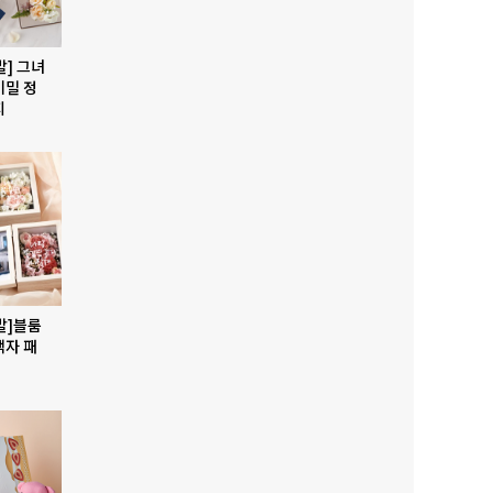
발] 그녀
비밀 정
지
발]블룸
액자 패