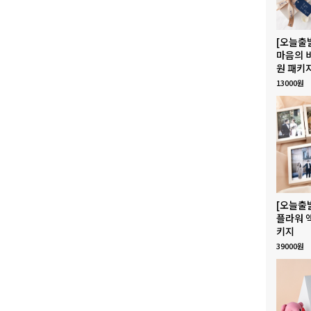
[오늘출
마음의 
원 패키
13000원
[오늘출
플라워 
키지
39000원