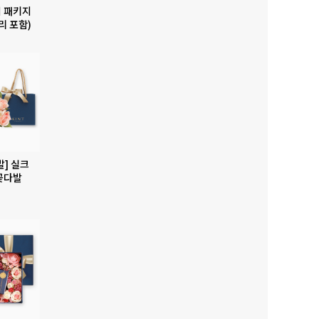
 패키지
리 포함)
발] 실크
꽃다발