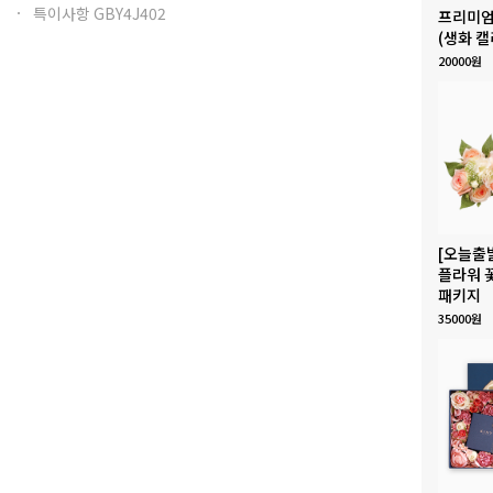
특이사항 GBY4J402
프리미엄
(생화 캘
20000원
[오늘출
플라워 
패키지
35000원