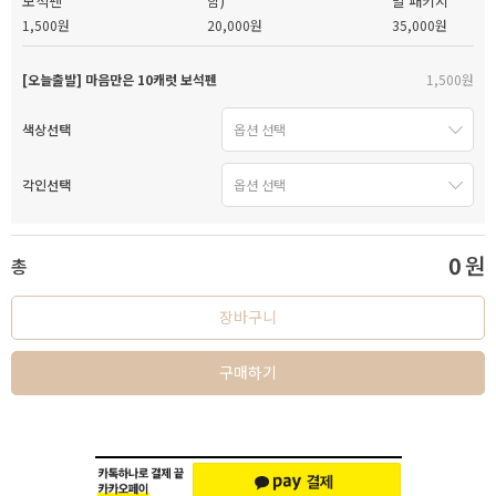
보석펜
함)
발 패키지
1,500원
20,000원
35,000원
[오늘출발] 마음만은 10캐럿 보석펜
1,500원
색상선택
각인선택
0
원
총
장바구니
구매하기