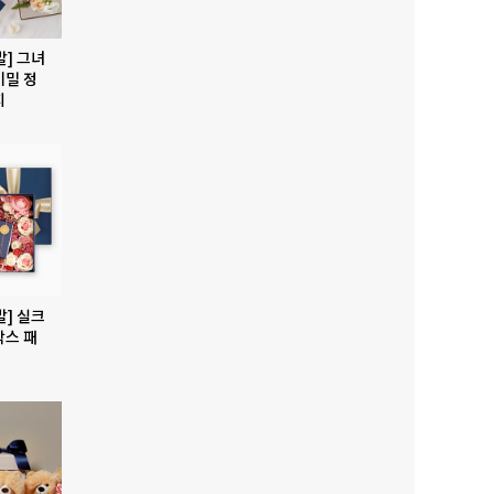
발] 그녀
비밀 정
지
발] 실크
박스 패