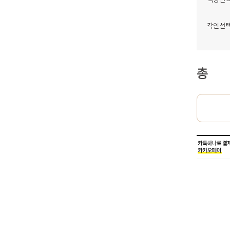
각인선
총