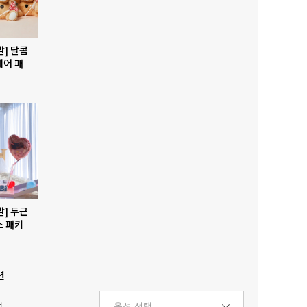
발] 달콤
베어 패
발] 두근
스 패키
션
택