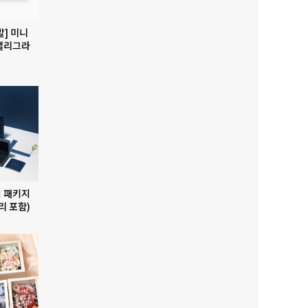
발] 미니
캘리그라
 패키지
리 포함)