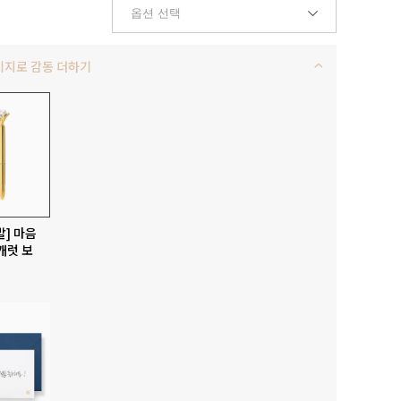
키지로 감동 더하기
발] 마음
캐럿 보