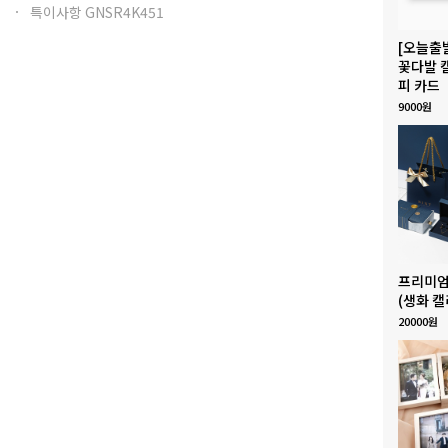
특이사항 GNSR4K451
[오늘출
꽃다발 
피 카드
9000원
프리미엄
(생화 캘
20000원