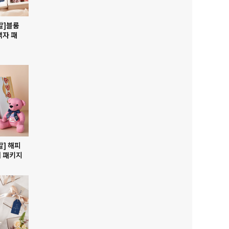
발]블룸
액자 패
발] 해피
 패키지