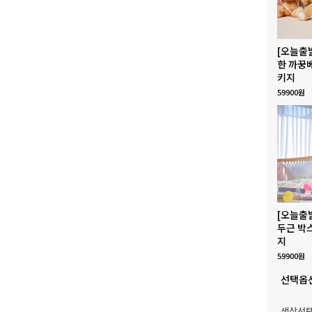
[오늘출
한 까꿍
키지
59900원
[오늘출
두근 박
지
59900원
선택옵
색상선