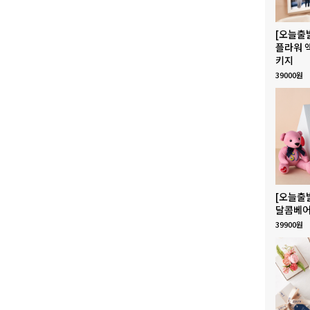
[오늘출
플라워 
키지
39000원
[오늘출
달콤베어
39900원