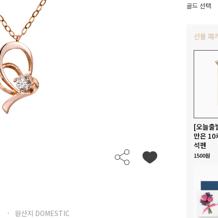
골드 선택
선물 패
[오늘출
만은 10
석펜
1500원
원산지 DOMESTIC