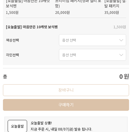
[오늘출발] 마음만은 10캐럿
프리미엄 패키지(생화 캘리 포
[오늘출발] 실크
보석펜
함)
발 패키지
1,500원
20,000원
35,000원
[오늘출발] 마음만은 10캐럿 보석펜
1,500원
색상선택
각인선택
0
원
총
장바구니
구매하기
오늘출발 상품!
오늘출발
지금 주문 시, 내일 08/07(금) 발송 됩니다.