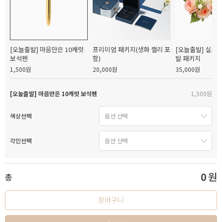
[오늘출발] 마음만은 10캐럿
프리미엄 패키지(생화 캘리 포
[오늘출발] 실크
보석펜
함)
발 패키지
1,500원
20,000원
35,000원
[오늘출발] 마음만은 10캐럿 보석펜
1,500원
색상선택
각인선택
0
원
총
장바구니