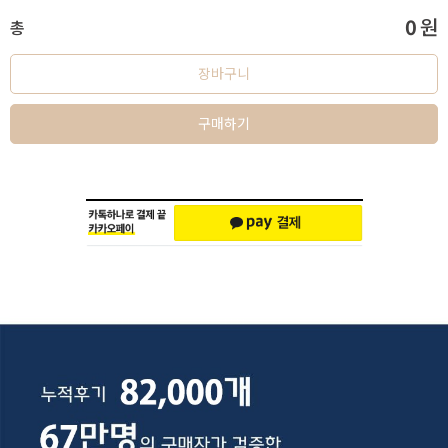
0
원
총
장바구니
구매하기