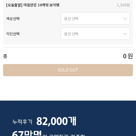
[오늘출발] 마음만은 10캐럿 보석펜
1,500원
색상선택
각인선택
0
원
총
SOLD OUT