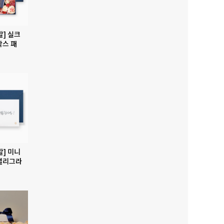
발] 실크
박스 패
발] 미니
캘리그라