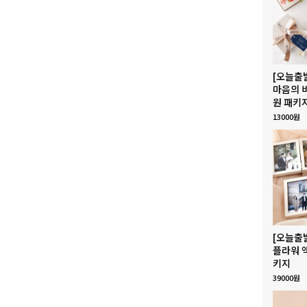
[오늘출
마음의 
원 패키
13000원
[오늘출
플라워 
키지
39000원