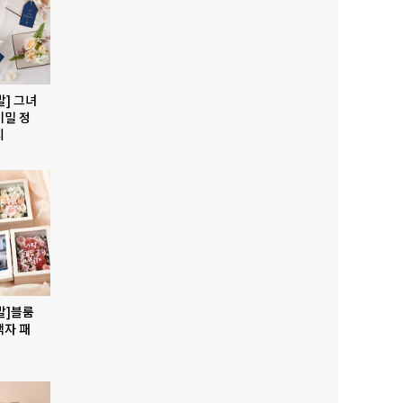
발] 그녀
비밀 정
지
발]블룸
액자 패