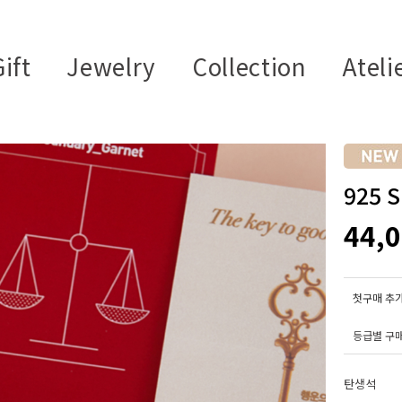
ift
Jewelry
Collection
Ateli
925 
44,
첫구매 추가
등급별 구
탄생석