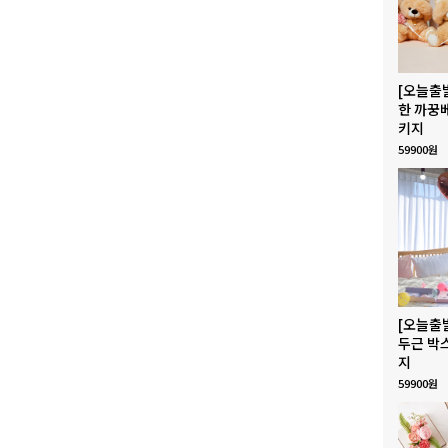
[오늘출
한 까꿍
키지
59900원
[오늘출
두근 박
지
59900원