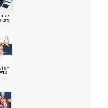
 패키지
리 포함)
발] 실크
꽃다발