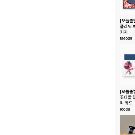
[오늘출
플라워 
키지
59900원
[오늘출
꽃다발 
피 카드
9000원