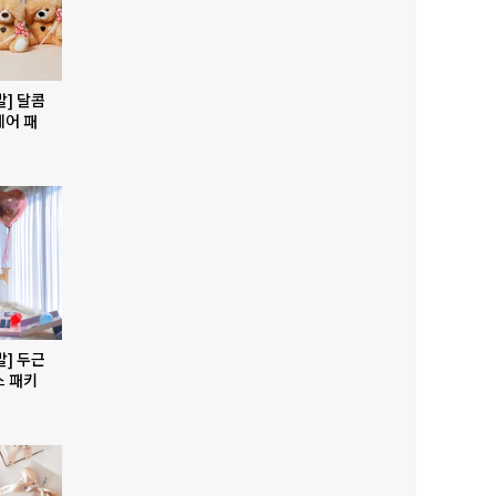
발] 달콤
베어 패
발] 두근
스 패키