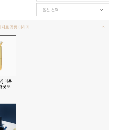
키지로 감동 더하기
발] 마음
캐럿 보