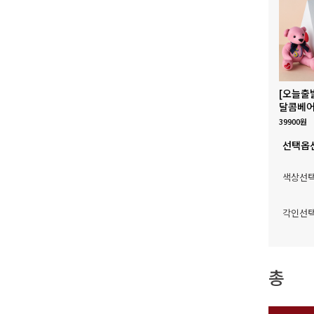
[오늘출
달콤베어
39900원
선택옵
색상선
각인선
총