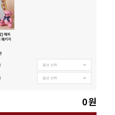
발] 해피
 패키지
션
택
택
0
원