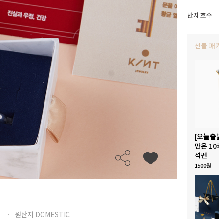
반지 호수
선물 패
[오늘출
만은 10
석펜
1500원
원산지 DOMESTIC