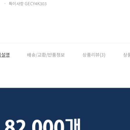
특이사항 GECY4K303
세설명
배송/교환/반품정보
상품리뷰(3)
상품