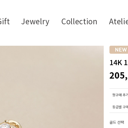
ift
Jewelry
Collection
Ateli
14K
205
첫구매 추가
등급별 구
골드 선택