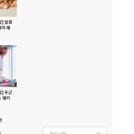
발] 달콤
베어 패
발] 두근
스 패키
션
택