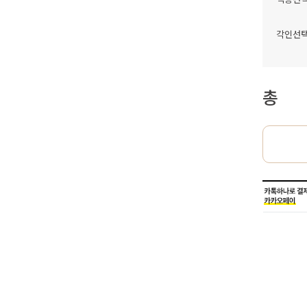
각인선
총