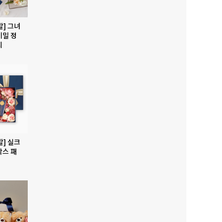
발] 그녀
비밀 정
지
발] 실크
박스 패