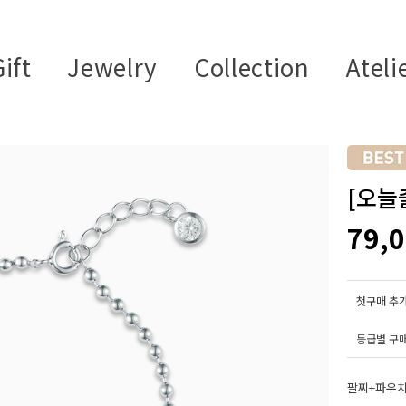
ift
Jewelry
Collection
Ateli
[오늘
79,
첫구매 추가
등급별 구
팔찌+파우치