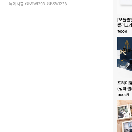
특이사항 GBSWI203-GBSWI238
[오늘출
캘리그라
7000원
프리미엄
(생화 캘
20000원