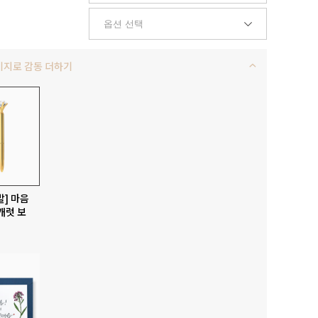
키지로 감동 더하기
발] 마음
캐럿 보