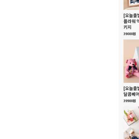
[오늘출
플라워 
키지
39000원
[오늘출
달콤베어
39900원