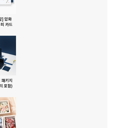
발] 압화
피 카드
 패키지
리 포함)