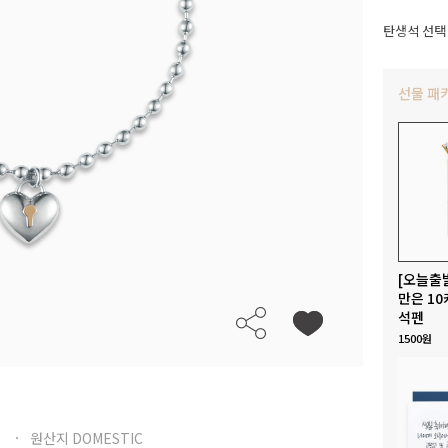
탄생석 선택
선물 패
[오늘출
만은 10
석펜
1500원
원산지 DOMESTIC