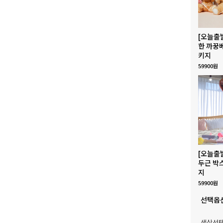
[오늘출
한 까꿍
키지
59900원
[오늘출
두근 박
지
59900원
선택옵
색상선