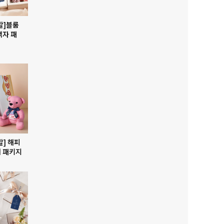
발]블룸
액자 패
발] 해피
 패키지