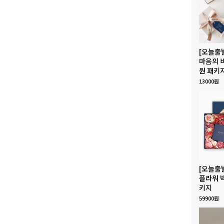
[오늘출
마음의 
원 패키
13000원
[오늘출
플라워 
키지
59900원