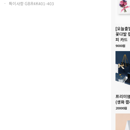
특이사항 GBR4K401-403
[오늘출
꽃다발 
피 카드
9000원
프리미엄
(생화 캘
20000원