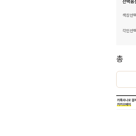
선택옵
색상선
각인선
총