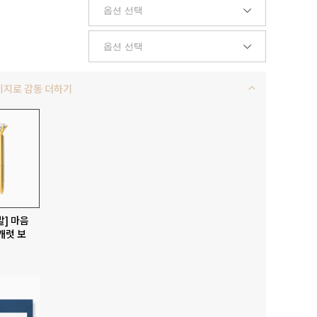
키지로 감동 더하기
발] 마음
캐럿 보