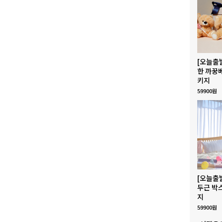
[오늘출
한 까꿍
키지
59900원
[오늘출
두근 박
지
59900원