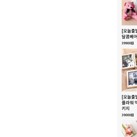
[오늘출
달콤베어
39900원
[오늘출
플라워 
키지
39000원