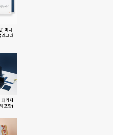
발] 미니
캘리그라
 패키지
리 포함)