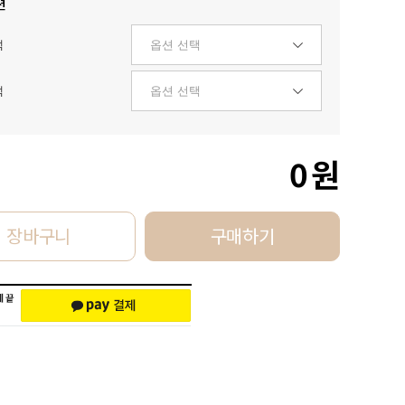
션
택
택
0
원
장바구니
구매하기