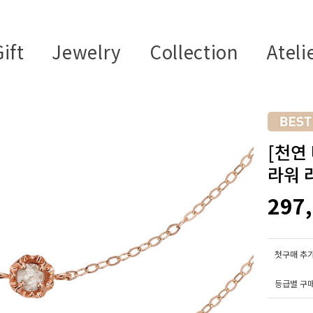
ift
Jewelry
Collection
Ateli
[천연
라워 
297
첫구매 추가
등급별 구