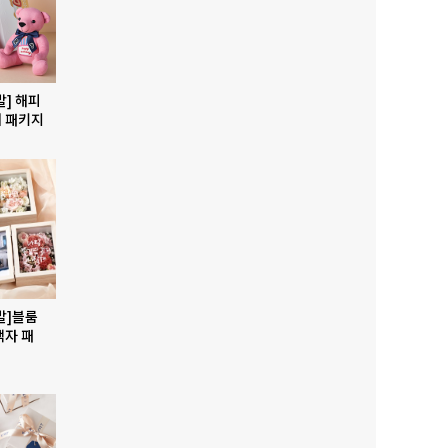
발] 해피
 패키지
발]블룸
액자 패