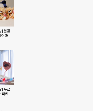
발] 달콤
베어 패
발] 두근
스 패키