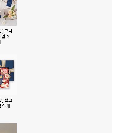
발] 그녀
비밀 정
지
발] 실크
박스 패