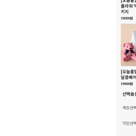
플라워 
키지
39000원
[오늘출
달콤베어
39900원
선택옵
색상선
각인선