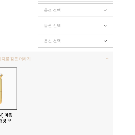
키지로 감동 더하기
발] 마음
캐럿 보