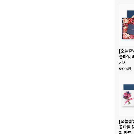
[오늘출
플라워 
키지
59900원
[오늘출
꽃다발 
피 카드