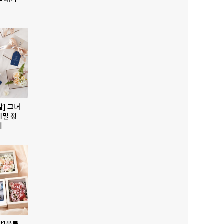
발] 그녀
비밀 정
지
발]블룸