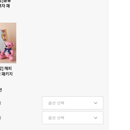
액자 패
발] 해피
 패키지
션
택
택