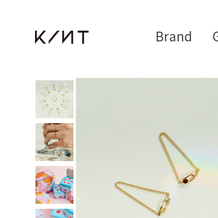
Brand
G