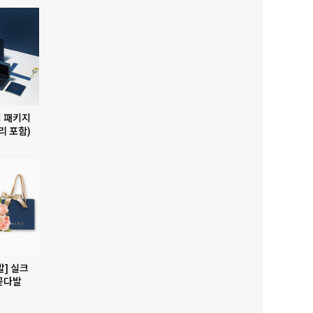
 패키지
리 포함)
발] 실크
꽃다발