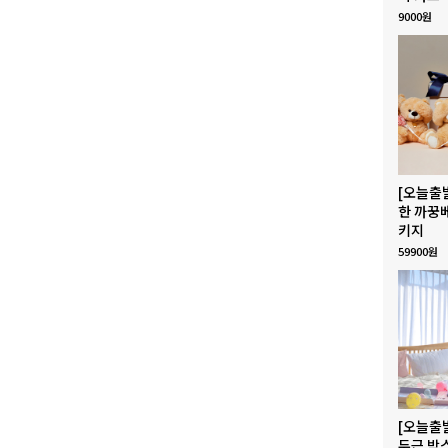
9000원
[오늘출
한 까꿍
키지
59900원
[오늘출
두근 박