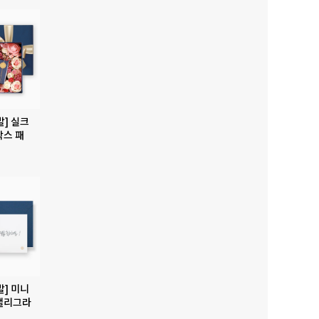
발] 실크
박스 패
발] 미니
캘리그라