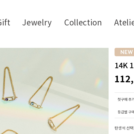
ift
Jewelry
Collection
Ateli
14K
112
첫구매 추가
등급별 구
탄생석 선택