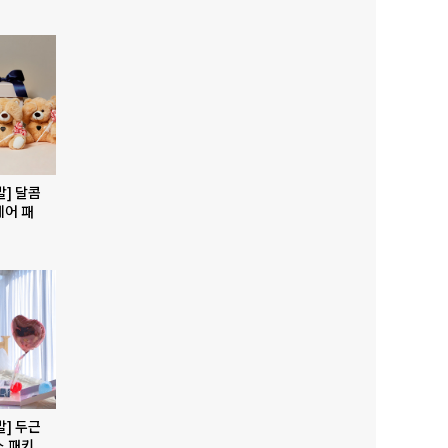
발] 달콤
베어 패
발] 두근
스 패키