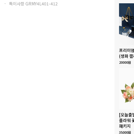
특이사항 GRMY4L401-412
프리미엄
(생화 캘
20000원
[오늘출
플라워 
패키지
35000원