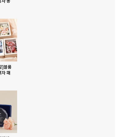
감사 봉
발]블룸
액자 패