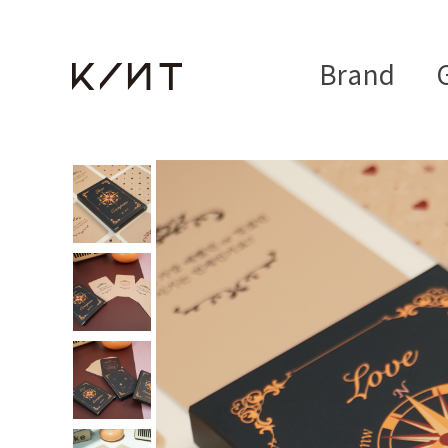
Brand
G