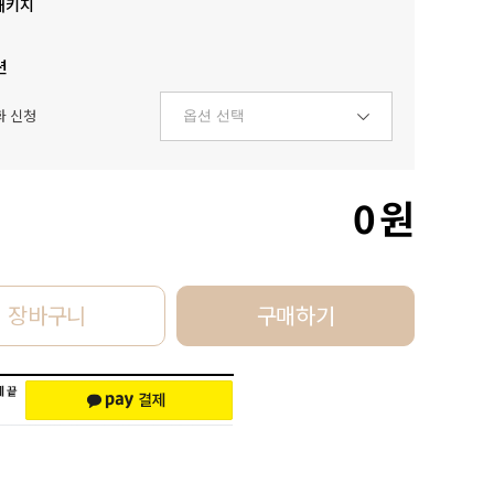
패키지
션
화 신청
0
원
장바구니
구매하기