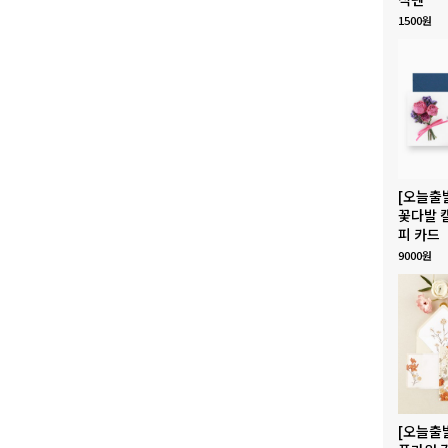
1500원
[오늘출
꽃다발 
피 카드
9000원
[오늘출