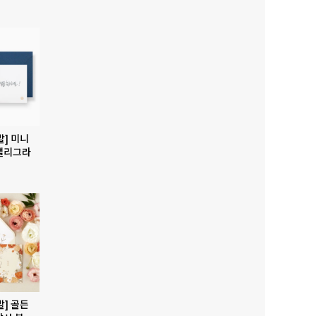
발] 미니
캘리그라
발] 골든