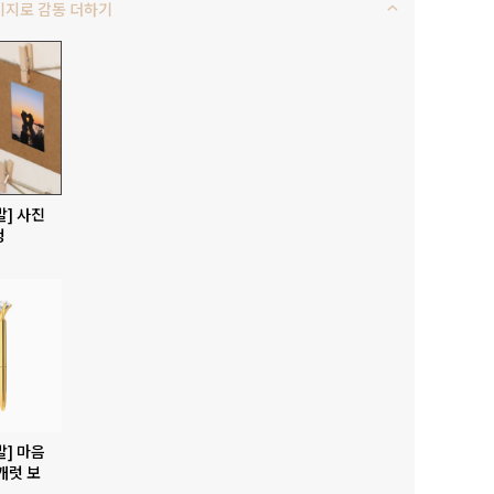
키지로 감동 더하기
발] 사진
청
발] 마음
캐럿 보