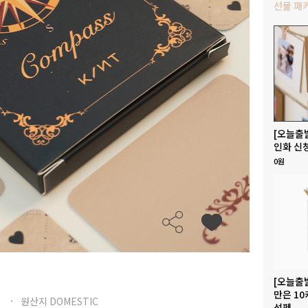
선물 패
[오늘출
인화 신
0원
[오늘출
만은 10
원산지 DOMESTIC
석펜