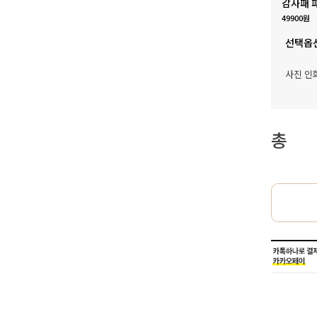
감사패 
49900원
선택옵
사진 인
총