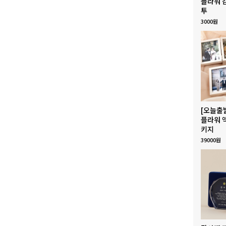
플라워 
투
3000원
[오늘출
플라워 
키지
39000원