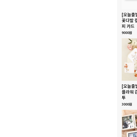
[오늘출
꽃다발 
피 카드
9000원
[오늘출
플라워 
투
3000원