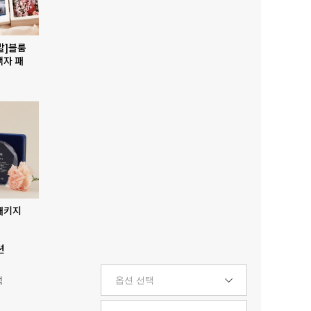
발]블룸
액자 패
패키지
션
택