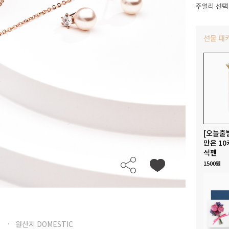
주얼리 선택
선물 패
[오늘출
만은 10
석펜
1500원
원산지 DOMESTIC