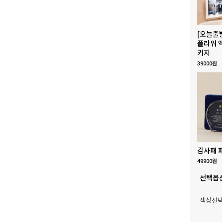
[오늘출
플라워 
키지
39000원
감사패 
49900원
선택옵
색상선