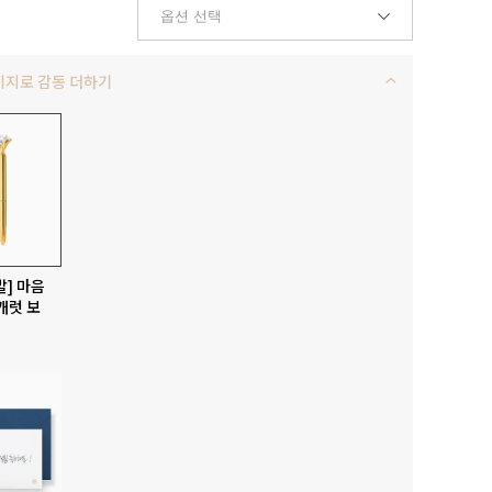
키지로 감동 더하기
발] 마음
캐럿 보