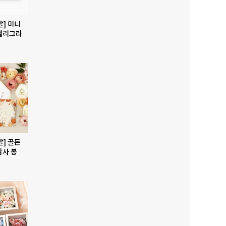
발] 미니
캘리그라
발] 골든
감사 봉