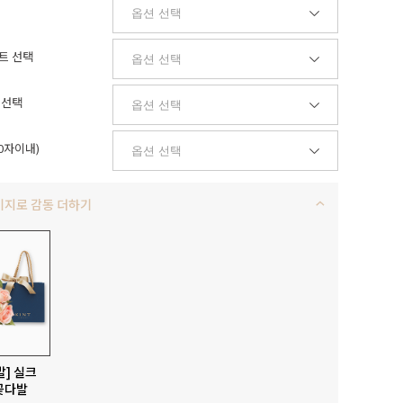
트 선택
 선택
0자이내)
키지로 감동 더하기
발] 실크
꽃다발