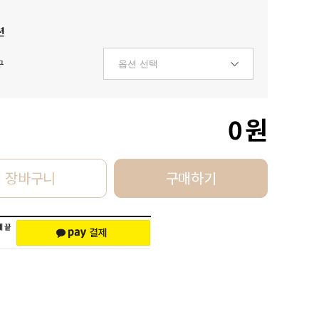
션
구
0
원
장바구니
구매하기