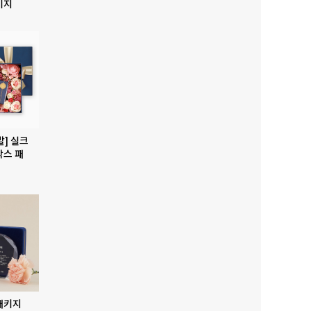
키지
발] 실크
박스 패
패키지