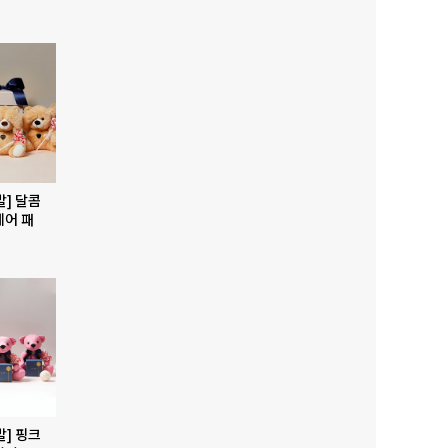
발] 달콤
베어 패
발] 핑크