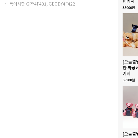
패키지
특이사항 GPY4F401, GEODY4F422
35000원
[오늘출
한 까꿍
키지
59900원
[오늘출