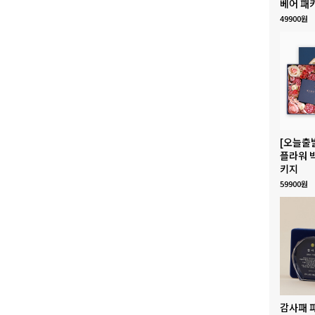
베어 패
49900원
[오늘출
플라워 
키지
59900원
감사패 