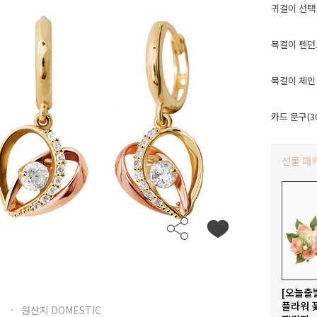
귀걸이 선택
목걸이 펜던
목걸이 체인
카드 문구(3
선물 패
[오늘출
플라워 
원산지 DOMESTIC