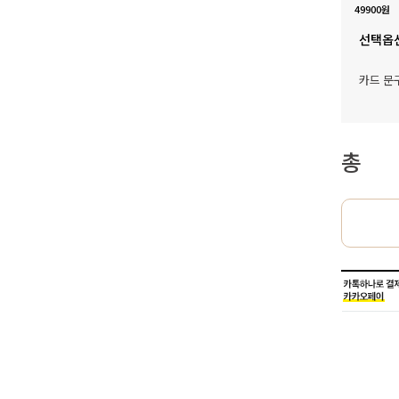
49900원
선택옵
카드 문
총