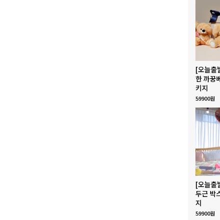
[오늘출
한 까꿍
키지
59900원
[오늘출
두근 박
지
59900원