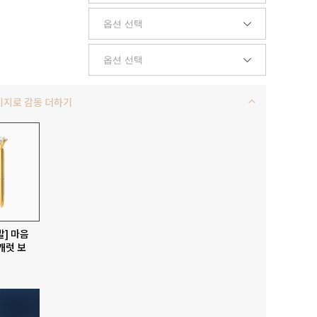
키지로 감동 더하기
발] 마음
캐럿 보