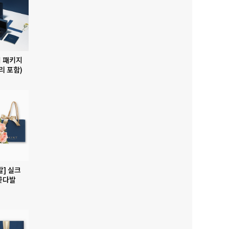
 패키지
리 포함)
발] 실크
꽃다발