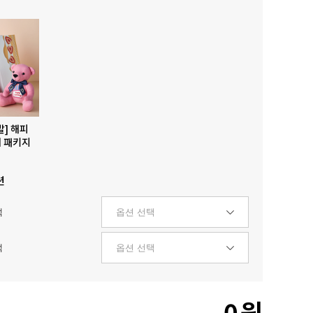
발] 해피
 패키지
션
택
택
0
원