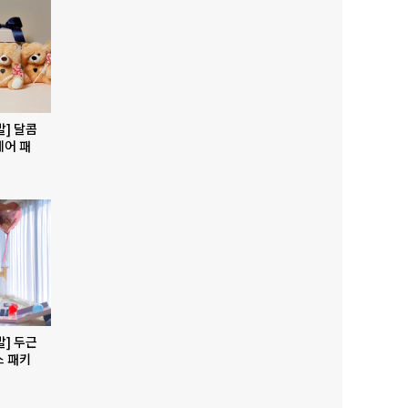
발] 달콤
베어 패
발] 두근
스 패키