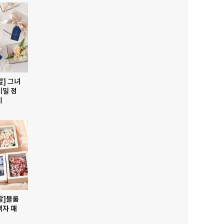
발] 그녀
비밀 정
지
발]블룸
액자 패