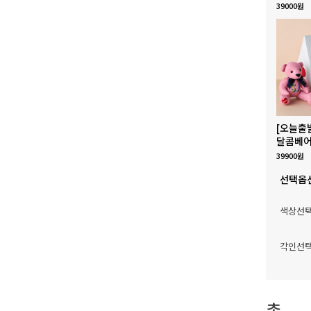
39000원
[오늘출
달콤베어
39900원
선택옵
색상선
각인선
총