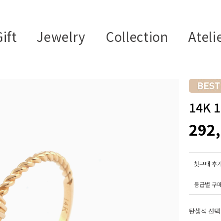
ift
Jewelry
Collection
Ateli
14K
292
첫구매 추가
등급별 구
탄생석 선택