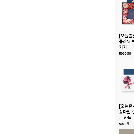
[오늘출
플라워 
키지
59900원
[오늘출
꽃다발 
피 카드
9000원