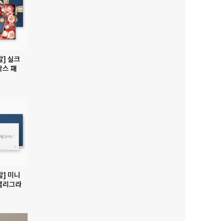
발] 실크
박스 패
발] 미니
캘리그라