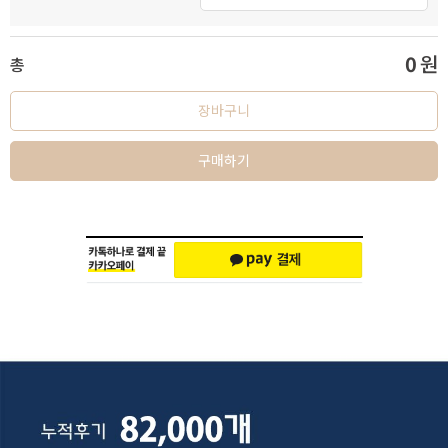
0
원
총
장바구니
구매하기