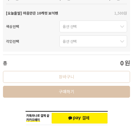
[오늘출발] 마음만은 10캐럿 보석펜
1,500원
색상선택
각인선택
0
원
총
장바구니
구매하기