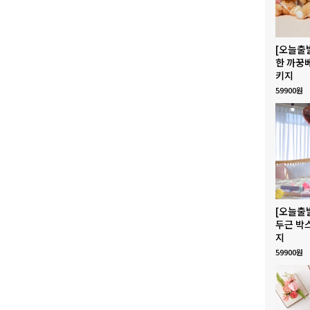
[오늘출
한 까꿍
키지
59900원
[오늘출
두근 박
지
59900원