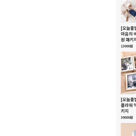
[오늘출
마음의 
원 패키
13000원
[오늘출
플라워 
키지
39000원