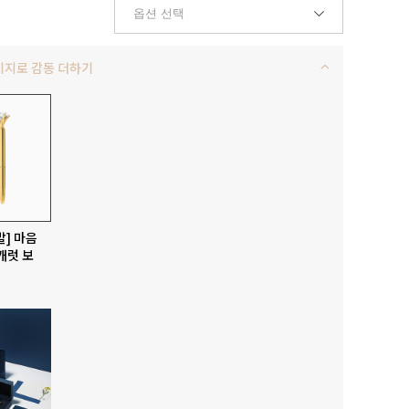
키지로 감동 더하기
발] 마음
캐럿 보