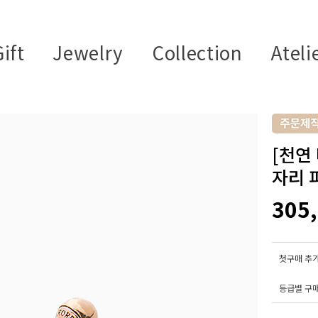
ift
Jewelry
Collection
Ateli
[천연
자리 
305
첫구매 추가
등급별 구