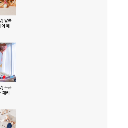
발] 달콤
베어 패
발] 두근
스 패키