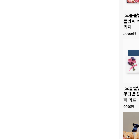
[오늘출
플라워 
키지
59900원
[오늘출
꽃다발 
피 카드
9000원