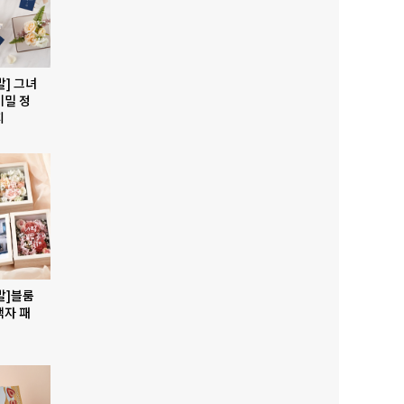
발] 그녀
비밀 정
지
발]블룸
액자 패