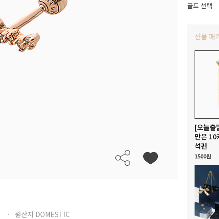
골드 선택
선물 패
[오늘출
만은 10
석펜
1500원
원산지 DOMESTIC