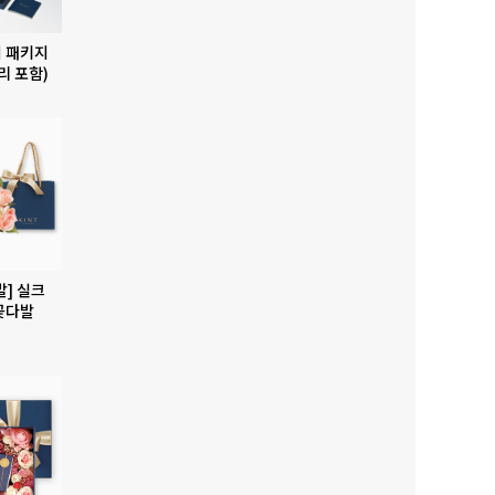
 패키지
리 포함)
발] 실크
꽃다발