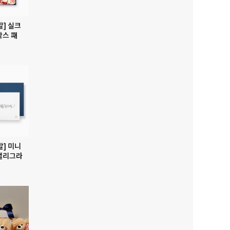
발] 실크
박스 패
발] 미니
캘리그라