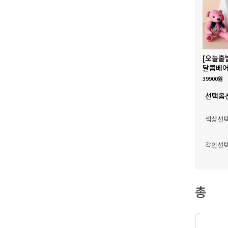
[오늘출
달콤베어
39900원
선택옵
색상선
각인선
총