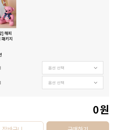
발] 해피
 패키지
션
택
택
0
원
장바구니
구매하기