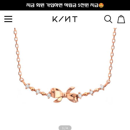
출석체크
1
/
4