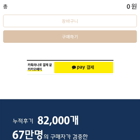
0
원
총
장바구니
구매하기