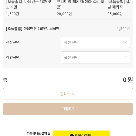
[오늘출발] 마음만은 10캐럿
프리미엄 패키지(생화 캘리 포
[오늘출발] 실크
보석펜
함)
발 패키지
1,500원
20,000원
35,000원
[오늘출발] 마음만은 10캐럿 보석펜
1,500원
색상선택
각인선택
0
원
총
장바구니
구매하기