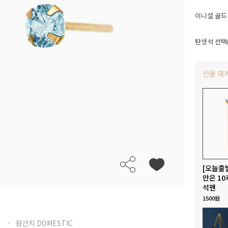
이니셜 골드
탄생석 선택(
선물 패
[오늘출
만은 10
석펜
1500원
원산지 DOMESTIC