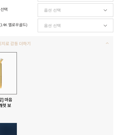
 선택
14K 옐로우골드)
키지로 감동 더하기
발] 마음
캐럿 보