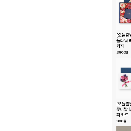
[오늘출
플라워 
키지
59900원
[오늘출
꽃다발 
피 카드
9000원