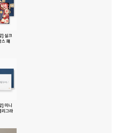
발] 실크
박스 패
발] 미니
캘리그라