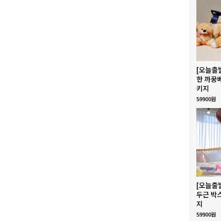
[오늘출
한 까꿍
키지
59900원
[오늘출
두근 박
지
59900원