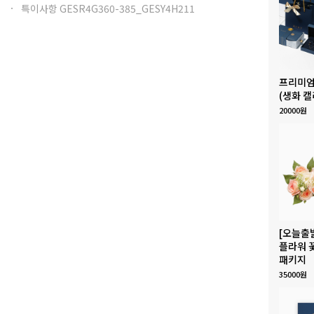
특이사항 GESR4G360-385_GESY4H211
프리미엄
(생화 캘
20000원
[오늘출
플라워 
패키지
35000원