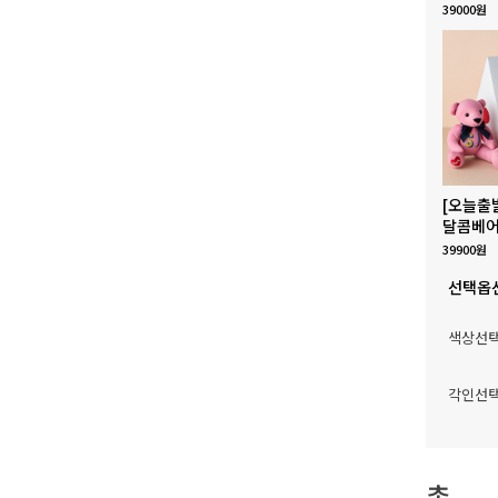
39000원
[오늘출
달콤베어
39900원
선택옵
색상선
각인선
총