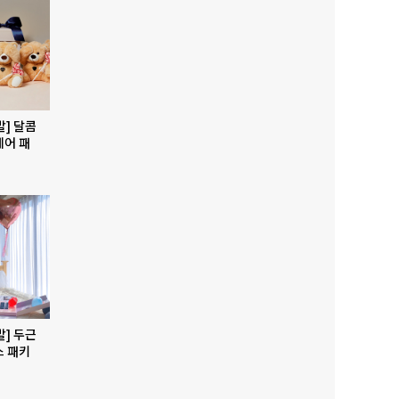
발] 달콤
베어 패
발] 두근
스 패키