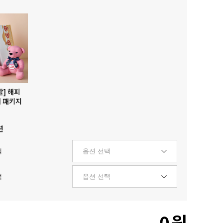
발] 해피
 패키지
션
택
택
0
원