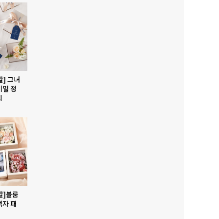
발] 그녀
비밀 정
지
발]블룸
액자 패