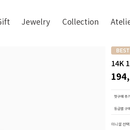
ift
Jewelry
Collection
Ateli
14K
194
첫구매 추가
등급별 구
이니셜 선택