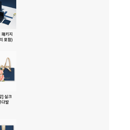
 패키지
리 포함)
발] 실크
꽃다발