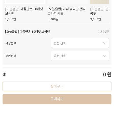
[오늘출발] 마음만은 10캐럿
[오늘출발] 미니 꽃다발 캘리
[오늘출발] 골든
보석펜
그라피 카드
봉투
1,500원
9,000원
3,000원
[오늘출발] 마음만은 10캐럿 보석펜
1,500원
색상선택
각인선택
0
원
총
장바구니
구매하기