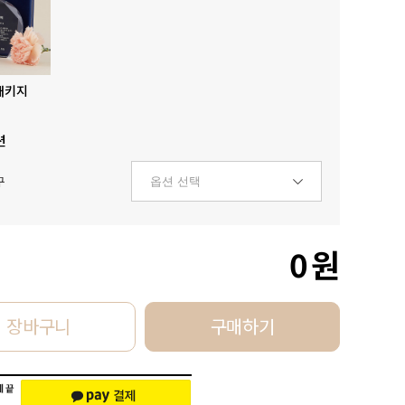
패키지
션
구
0
원
장바구니
구매하기