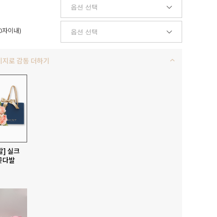
0자이내)
키지로 감동 더하기
발] 실크
꽃다발