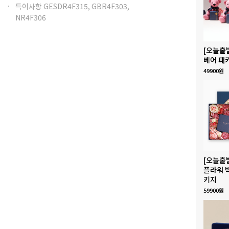
특이사항 GESDR4F315, GBR4F303,
NR4F306
[오늘출
베어 패
49900원
[오늘출
플라워 
키지
59900원