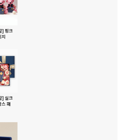
발] 핑크
키지
발] 실크
박스 패