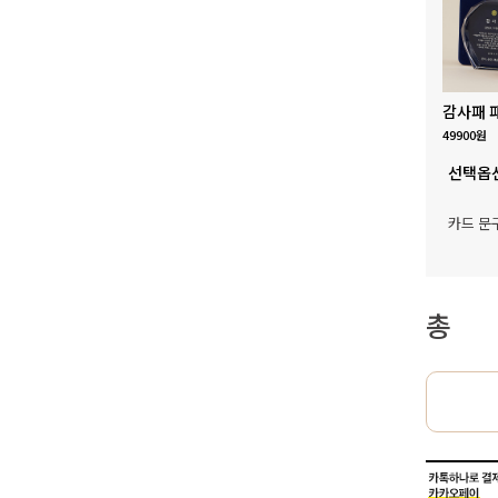
감사패 
49900원
선택옵
카드 문
총