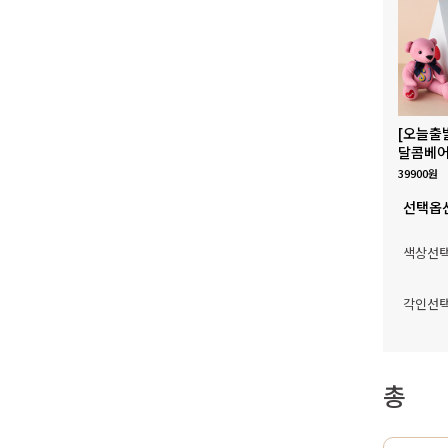
[오늘출
달콤베어
39900원
선택옵
색상선
각인선
총