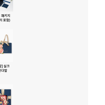
 패키지
리 포함)
발] 실크
꽃다발