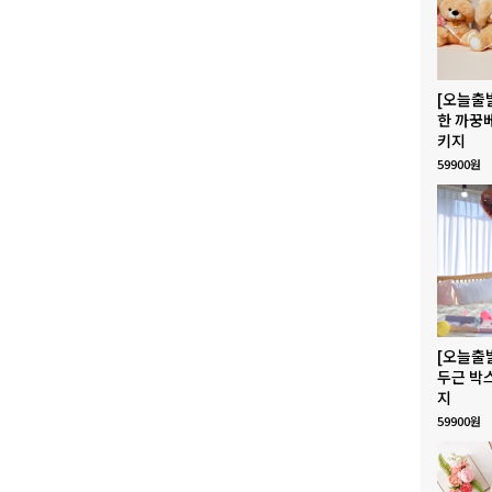
[오늘출
한 까꿍
키지
59900원
[오늘출
두근 박
지
59900원