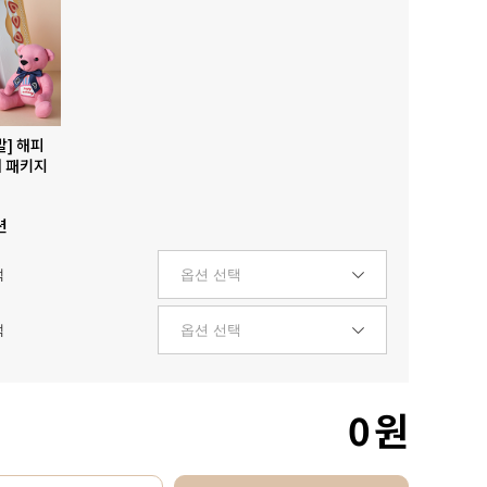
발] 해피
 패키지
션
택
택
0
원