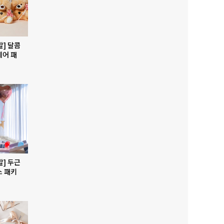
발] 달콤
베어 패
발] 두근
스 패키