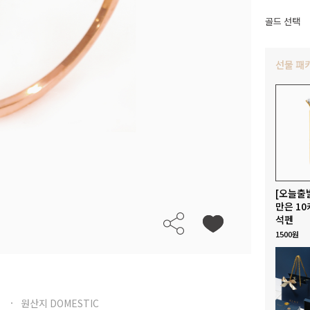
골드 선택
선물 패
[오늘출
만은 10
석펜
1500원
원산지 DOMESTIC