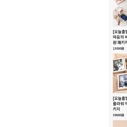
[오늘출
마음의 
원 패키
13000원
[오늘출
플라워 
키지
39000원