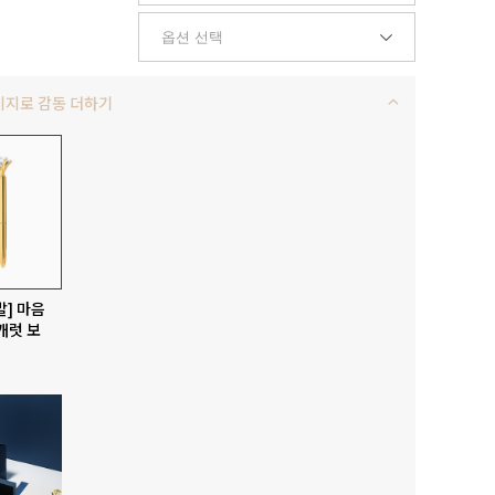
키지로 감동 더하기
발] 마음
캐럿 보