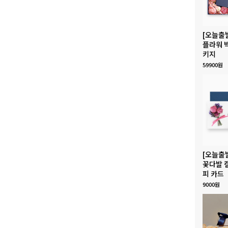
[오늘출
플라워 
키지
59900원
[오늘출
꽃다발 
피 카드
9000원