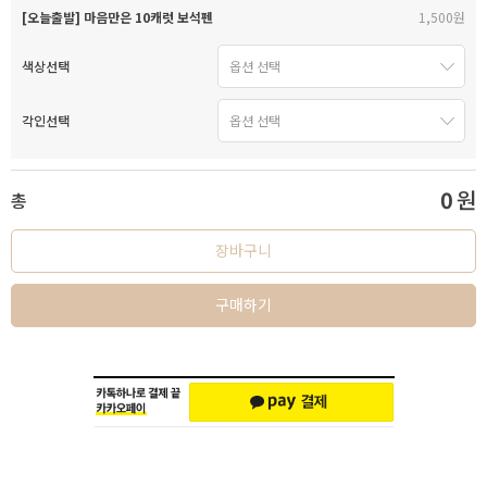
[오늘출발] 마음만은 10캐럿 보석펜
1,500원
색상선택
각인선택
0
원
총
장바구니
구매하기