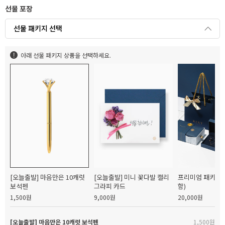
선물 포장
선물 패키지 선택
아래 선물 패키지 상품을 선택하세요.
[오늘출발] 마음만은 10캐럿
[오늘출발] 미니 꽃다발 캘리
프리미엄 패키지(
보석펜
그라피 카드
함)
1,500원
9,000원
20,000원
[오늘출발] 마음만은 10캐럿 보석펜
1,500원